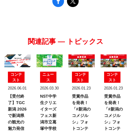
関連記事 — トピックス
コンテ
ニュー
コンテ
コンテ
スト
ス
スト
スト
2026.06.01
2026.03.30
2026.01.23
2026.01.23
【受付終
NST中学
受賞作品
受賞作品
了】TGC
生クリエ
を発表！
を発表！
新潟 2026
イターズ
「#新潟の
「#新潟の
で新潟県
フェス
新
コメジル
コメジル
の観光の
潟市立葛
シ」フォ
シ」フォ
魅力発信
塚中学校
トコンテ
トコンテ