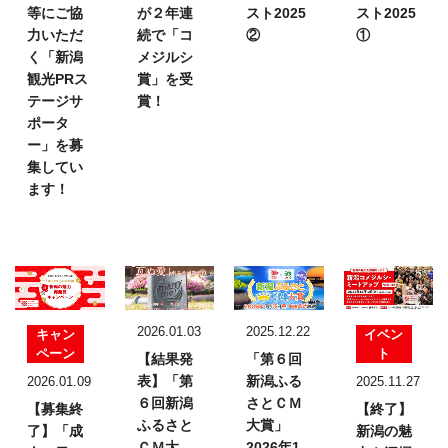
等にご協
が２年連
スト2025
スト2025
力いただ
続で「コ
②
①
く「新潟
メジルシ
観光PRス
賞」を受
テージサ
賞！
ポータ
ー」を募
集してい
ます！
2026.01.03
2025.12.22
キャン
イベン
ペーン
ト
【結果発
「第６回
表】
「第
新潟ふる
2026.01.09
2025.11.27
６回新潟
さとＣＭ
【募集終
【終了】
ふるさと
大賞」
了】「成
新潟の魅
ＣＭ大
2026年1