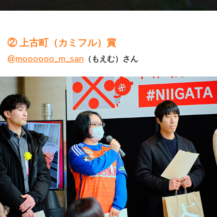
② 上古町（カミフル）賞
@moooooo_m_san
（もえむ）さん