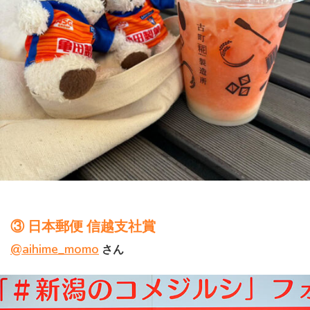
③ 日本郵便 信越支社賞
@aihime_momo
さん