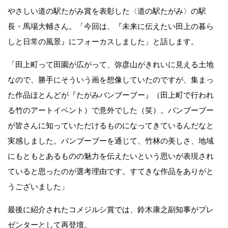
やさしい道の駅たがみ賞を表彰した〈道の駅たがみ〉の駅
長・馬場大輔さん。「今回は、『未来に伝えたい田上の暮ら
しと日常の風景』にフォーカスしました」と話します。
「田上町って田園が広がって、弥彦山がきれいに見える土地
なので、勝手にそういう画を想像していたのですが、集まっ
た作品ほとんどが『たがみバンブーブー』（田上町で行われ
る竹のアートイベント）で意外でした（笑）。バンブーブー
が皆さんに知っていただけるものになってきているんだなと
実感しました。バンブーブーを通じて、竹林の美しさ、地域
にもともとあるものの魅力を伝えたいという思いが表現され
ていると思ったのが選考理由です。すてきな作品をありがと
うございました」
最後に紹介されたコメジルシ賞では、鈴木康之副知事がプレ
ゼンターとして再登壇。