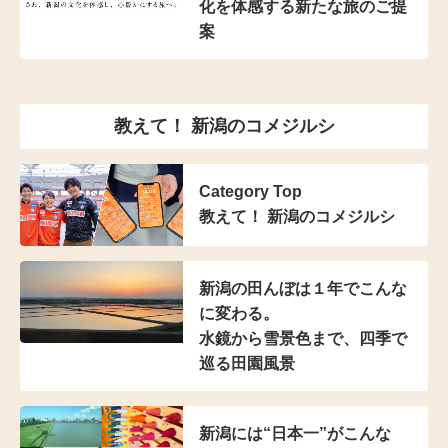
化を体感する新たな旅のご提
案
教えて！ 新潟のコメジルシ
Category Top
教えて！ 新潟のコメジルシ
新潟の田んぼは
１年でこんな
に変わる。
水鏡から雪景色まで、
四季で
巡る田園風景
新潟には“日本一”がこんな