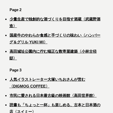
Page 2
少量生産で独創的な酒づくりを目指す酒蔵〈武蔵野酒
造〉
国産牛のやわらか食感と手づくりの味わい〈ハンバー
グ＆グリル YUKI MI〉
高田城址公園内に佇む端正な数寄屋建築〈小林古径
邸〉
Page 3
人気イラストレーター大塚いちおさんが営む
〈DIGMOG COFFEE〉
市民に愛される日本最古級の映画館〈高田世界館〉
読書も「ちょっと一杯」も楽しめる、古本と日本酒の
店〈スイミー〉