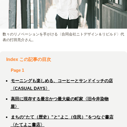
数々のリノベーションを手がける〈合同会社ニトデザイン＆リビルド〉代
表の打田亮介さん。
Index この記事の目次
Page 1
モーニングも楽しめる、コーヒーとサンドイッチの店
〈CASUAL DAYS〉
高田に現存する最古かつ最大級の町家〈旧今井染物
屋〉
まちの“たて（歴史）”と“よこ（住民）”をつなぐ書店
〈たてよこ書店〉