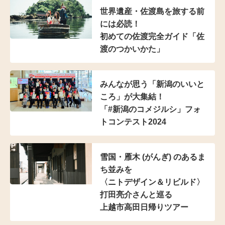
世界遺産・佐渡島を
旅する前
には必読！
初めての佐渡完全ガイド
「佐
渡のつかいかた」
みんなが思う
「新潟のいいと
ころ」が大集結！
「#新潟のコメジルシ」
フォ
トコンテスト2024
雪国・雁木 (がんぎ) のある
ま
ち並みを
〈ニトデザイン＆リビルド〉
打田亮介さんと巡る
上越市高田日帰りツアー