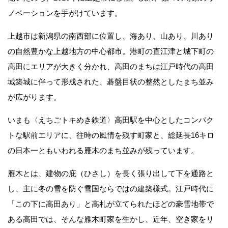
ノベーションを手がけています。
上越市は新潟県の南西部に位置し、海あり、山あり、川あり
の自然豊かな上越地方の中心都市。港町の直江津と城下町の
高田にエリアが大きく分かれ、高田のまちは江戸時代の高田
城築城に伴って形成された、碁盤目状の整然としたまち並み
が広がります。
いまも〈えちごトキめき鉄道〉高田駅を中心としたコンパク
トな駅前エリアに、往時の風情を残す町家と、総延長16キロ
の日本一ともいわれる雁木のまち並みが残っています。
雁木とは、建物の庇（ひさし）を長く張り出して下を通路と
し、主に冬の雪を防ぐ雪国ならではの建築様式。江戸時代に
「この下に高田あり」と高札が立てられたほどの豪雪地帯で
ある高田では、そんな雁木町家を生かし、近年、空き家をリ