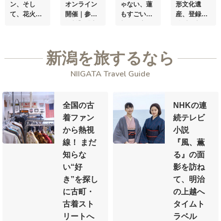
ン、そし
オンライン
ゃない、蓮
形文化遺
て、花火大
開催｜参加
もすごい！
産、
登録
会にも！
こ
無料】
『安
新潟・高田
後“初”
新
の夏「えだ
くておしゃ
城址公園
潟・村上大
まめ県、新
れ』のその
「観蓮会」
祭がいよい
新潟を旅するなら
潟。」が
神
先へ。
―街
がいよいよ
よ開催
(7月
宮外苑にや
の記憶をリ
開幕
～財政
5日〜7日)
NIIGATA Travel Guide
ってく
ノベする、
難を救い、
る！！
僕らの空き
東洋一と呼
家活用術―
ばれるまで
～
全国の古
NHKの連
着ファン
続テレビ
から熱視
小説
線！
まだ
『風、薫
知らな
る』の面
い“好
影を訪ね
き”を探し
て、
明治
に
古町・
の上越へ
古着スト
タイムト
リートへ
ラベル