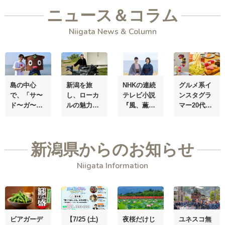
ニュース＆コラム
Niigata News & Column
島の中心
新潟を旅
NHKの連続
グルメ系イ
で、
「サ〜
し、
ローカ
テレビ小説
ンスタグラ
ド〜ガ〜
ルの魅力を
『風、薫
マー20代男
シ〜マ！」
発信する
る』の面影
子・
スマミ
を叫ぶ。
“佐
「バイク女
を訪ねて、
ーさん、
渡ヶ島系”動
子」インス
明治の上越
「茶寮」を
新潟県からのお知らせ
画クリエイ
タグラマ
へタイムト
オープン！
ター・
けえ
ー
・さあち
ラベル
新潟の生産
Niigata Information
【島育ち】
ゃん
自称・
者やつくり
さん
ポッポ焼き
手の思い
マイスタ
を、
“自
ー!?
ら”伝える場
に
ビアガーデ
【7/25 (土)
夜桜だけじ
ユネスコ無