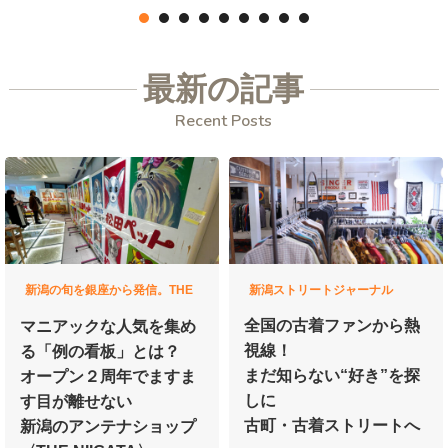
最新の記事
Recent Posts
新潟の旬を銀座から発信。THE
新潟ストリートジャーナル
NIIGATAのつかいかた
全国の古着ファンから熱
マニアックな人気を集め
視線！
る
「例の看板」とは？
まだ知らない“好き”を探
オープン２周年で
ますま
しに
す目が離せない
古町・古着ストリートへ
新潟のアンテナショップ