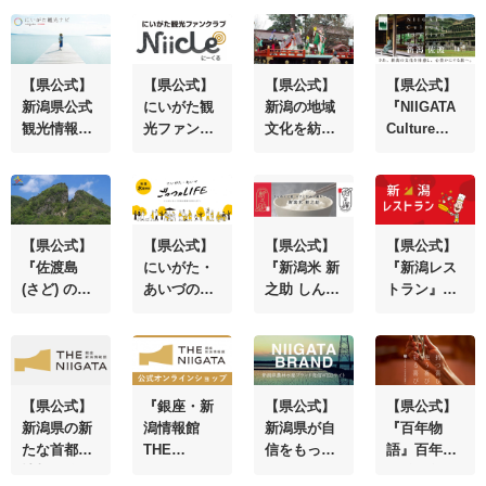
【県公式】
【県公式】
【県公式】
【県公式】
新潟県公式
にいがた観
新潟の地域
『NIIGATA
観光情報サ
光ファンク
文化を紡ぎ
Culture
イト『にい
ラブ
繋げる『新
Tourism』
がた観光ナ
『Niicle (に
潟文化物
新潟の文化
ビ』
ーくる) 』
語』
を体感する
新たな旅の
ご提案
【県公式】
【県公式】
【県公式】
【県公式】
『佐渡島
にいがた・
『新潟米 新
『新潟レス
(さど) の金
あいづの魅
之助 しんの
トラン』県
山』
力発信！
すけ』きら
外で味わえ
WEBマガジ
めく大粒、
る「新潟の
ン『ごっつ
コクと甘み
食」
ぉＬＩＦ
が満ちてい
Ｅ』
る
【県公式】
『銀座・新
【県公式】
【県公式】
新潟県の新
潟情報館
新潟県が自
『百年物
たな首都圏
THE
信をもって
語』百年の
情報発信拠
NIIGATA』
おすすめす
価値を創