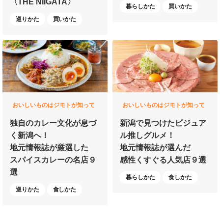
〈THE NIIGATA〉
暮らしかた
買いかた
巡りかた
買いかた
おいしいものはジモトが知って
おいしいものはジモトが知って
いる
いる
独自のカレー文化が
息づ
新潟で見つけた
ビジュア
く新潟へ！
ル推しグルメ！
地元情報誌が厳選した
地元情報誌が選んだ
スパイスカレーの名店９
感性くすぐる人気店９選
選
暮らしかた
食しかた
巡りかた
食しかた