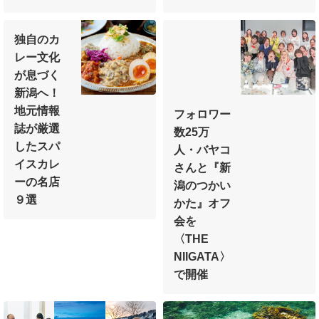
独自のカ
レー文化
が
息づく
新潟へ！
地元情報
フォロワー
誌が厳選
数25万
した
スパ
人・
バヤコ
イスカレ
さんと
『新
ーの名店
潟のつかい
９選
かた』オフ
会を
〈THE
NIIGATA〉
で開催