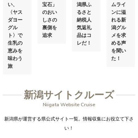
い、
宝石」
潟県ふ
ムライ
〈ヤス
のおい
るさと
ンに溢
ダヨー
しさの
納税人
れる新
グル
裏側を
気返礼
潟グル
ト〉で
追求
品はコ
メを求
生乳の
レだ！
める声
恵みを
を聞い
味わう
た！
旅
新潟サイトクルーズ
Niigata Website Cruise
新潟県が運営する県公式サイト一覧。
情報収集にお役立て下さ
い！