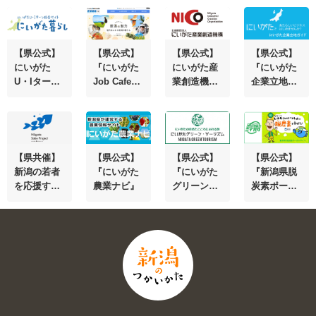
点『銀座・
の公式オン
る農林水産
る・楽しむ
新潟情報館
ラインショ
物
道具の提案
THE
ップ
『NIIGATA
NIIGATA』
BRAND』
【県公式】
【県公式】
【県公式】
【県公式】
にいがた
『にいがた
にいがた産
『にいがた
U・Iターン
Job Cafe企
業創造機構
企業立地ガ
総合サイト
業情報ナ
(NICO) 新潟
イド』県内
『にいがた
ビ』あなた
で挑戦する
外企業向け
暮らし』
にぴったり
企業・起業
の立地情報
の企業が見
家をサポー
つかる！
トします
【県共催】
【県公式】
【県公式】
【県公式】
新潟の若者
『にいがた
『にいがた
『新潟県脱
を応援する
農業ナビ』
グリーン・
炭素ポータ
『にいがた
ツーリズ
ルサイト』
鮭プロジェ
ム』農泊、
環境クイズ
クト』
農業体験な
や動画など
どの情報満
脱炭素の取
載
組を掲載