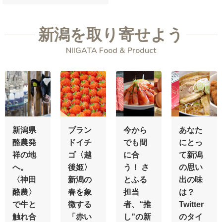
新潟を取り寄せよう
NIIGATA Food & Product
新潟県
ブラン
今から
あなた
酪農発
ドイチ
でも間
にとっ
祥の地
ゴ〈越
に合
て新潟
へ。
後姫〉
う！ さ
の思い
〈神田
新潟の
とふる
出の味
酪農〉
春を象
担当
は？
で牛と
徴する
者、“推
Twitter
触れ合
「赤い
し”の新
のタイ