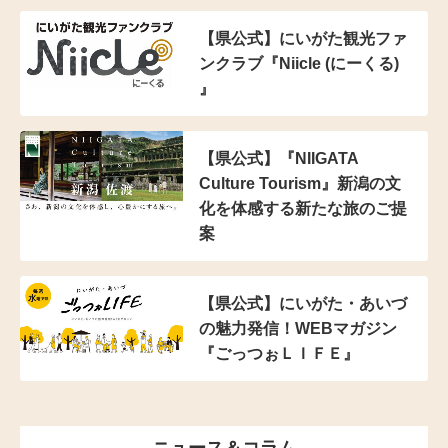
【県公式】にいがた観光ファ
ンクラブ『Niicle (にーくる)
』
【県公式】『NIIGATA
Culture Tourism』新潟の文
化を体感する新たな旅のご提
案
【県公式】にいがた・あいづ
の魅力発信！WEBマガジン
『ごっつぉＬＩＦＥ』