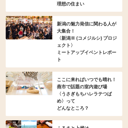
理想の住まい
新潟の魅力発信に
関わる人が
大集合！
〈新潟※ (コメジルシ)
プロジ
ェクト〉
ミートアップイベントレポー
ト
ここに来ればいつでも晴れ！
燕市で話題の室内遊び場
〈うさぎもちハレラテつば
め〉って
どんなところ？