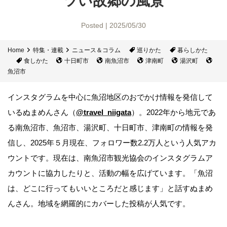
ツい故郷の風景
Posted | 2025/05/30
Home
特集・連載
ニュース＆コラム
巡りかた
暮らしかた
食しかた
十日町市
南魚沼市
津南町
湯沢町
魚沼市
インスタグラムを中心に魚沼地区のおでかけ情報を発信して
いるぬまめんさん（
@travel_niigata
）。2022年から地元であ
る南魚沼市、魚沼市、湯沢町、十日町市、津南町の情報を発
信し、2025年５月現在、フォロワー数2.2万人という人気アカ
ウントです。現在は、南魚沼市観光協会のインスタグラムア
カウントに協力したりと、活動の幅を広げています。「魚沼
は、どこに行ってもいいところだと感じます」と話すぬまめ
んさん。地域を網羅的にカバーした投稿が人気です。