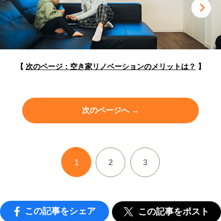
【
次のページ：空き家リノベーションの
メリットは？
】
次のページへ →
1
2
3
この記事をシェア
この記事をポスト