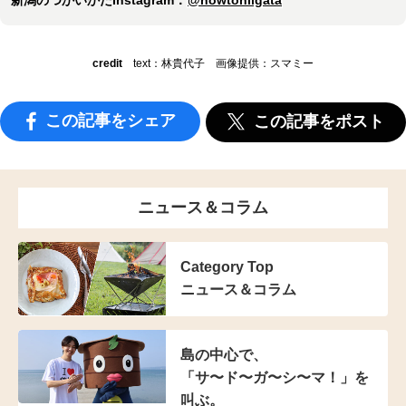
新潟のつかいかたInstagram：
@howtoniigata
credit
text：林貴代子 画像提供：スマミー
この記事をシェア
この記事をポスト
ニュース＆コラム
Category Top
ニュース＆コラム
島の中心で、
「サ〜ド〜ガ〜シ〜マ！」を
叫ぶ。