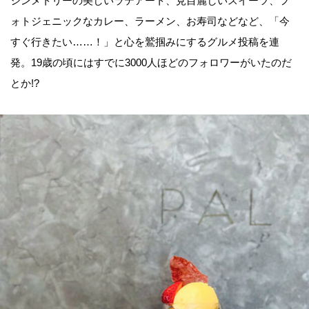
シンメトリーの美しいラテアート、見目麗しいスイーツ、フ
ォトジェニックなカレー、ラーメン、お寿司などなど、「今
すぐ行きたい……！」と心を鷲掴みにするグルメ投稿を連
発。19歳の頃にはすでに3000人ほどのフォロワーがいたのだ
とか!?