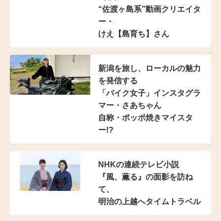
“佐渡ヶ島系”動画クリエイタ
ー・
けえ【島育ち】さん
新潟を旅し、
ローカルの魅力
を発信する
「バイク女子」インスタグラ
マー
・さあちゃん
自称・ポッポ焼きマイスタ
ー!?
NHKの連続テレビ小説
『風、薫る』の面影を訪ね
て、
明治の上越へタイムトラベル