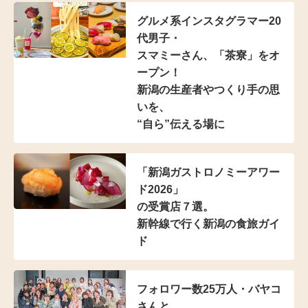
グルメ系インスタグラマー20
代男子・
スマミーさん、「茶寮」をオ
ープン！
新潟の生産者やつくり手の思
いを、
“自ら”伝える場に
「新潟ガストロノミーアワー
ド2026」
の受賞店７選。
新幹線で行く新潟の食旅ガイ
ド
フォロワー数25万人・
バヤコ
さんと