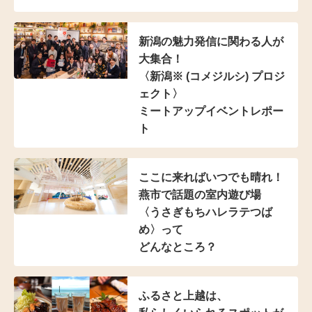
新潟の魅力発信に
関わる人が
大集合！
〈新潟※ (コメジルシ)
プロジ
ェクト〉
ミートアップイベントレポー
ト
ここに来ればいつでも晴れ！
燕市で話題の室内遊び場
〈うさぎもちハレラテつば
め〉って
どんなところ？
ふるさと上越は、