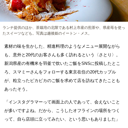
ランチ提供のほか、茶栽培の北限である村上市産の煎茶や、県産苺を使っ
たスイーツなども。写真は越後姫のイートン・メス。
素材の味を生かした、精進料理のようなメニュー展開ながら
も、意外と20代のお客さんも多く訪れるという〈さとり〉。
新潟県産の有機米を羽釜で炊いたご飯をSNSに投稿したとこ
ろ、スマミーさんをフォローする東京在住の20代カップル
が、粒立ったピカピカのご飯を求めて店を訪ねてきたことも
あったそう。
「インスタグラマーって画面上の人であって、会えないこと
が多いですよね。だから、こうしたオフラインの場所をつく
って、自ら店頭に立ってみたい、という思いもありました」