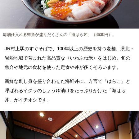
毎朝仕入れる鮮魚が盛りだくさんの「海はら丼」（3630円）。
JR村上駅のすぐそばで、100年以上の歴史を持つ老舗。県北・
岩船地域で育まれた高品質な〈いわふね米〉をはじめ、旬の
魚介や地元の食材を使った定食や丼が多くそろいます。
新鮮な刺し身を盛り合わせた海鮮丼に、方言で「はらこ」と
呼ばれるイクラのしょうゆ漬けをたっぷりかけた「海はら
丼」がイチオシです。