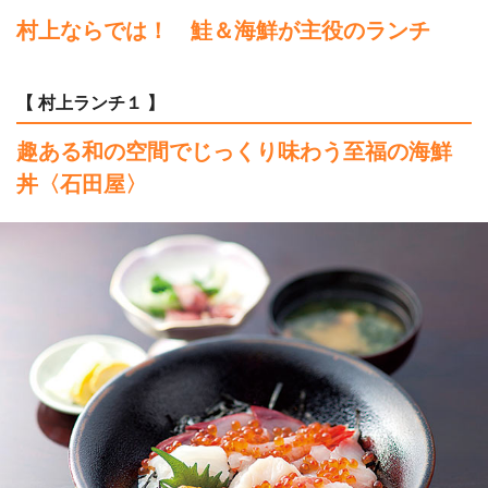
村上ならでは！ 鮭＆海鮮が主役のランチ
【 村上ランチ１ 】
趣ある和の空間でじっくり味わう
至福の海鮮
丼〈石田屋〉