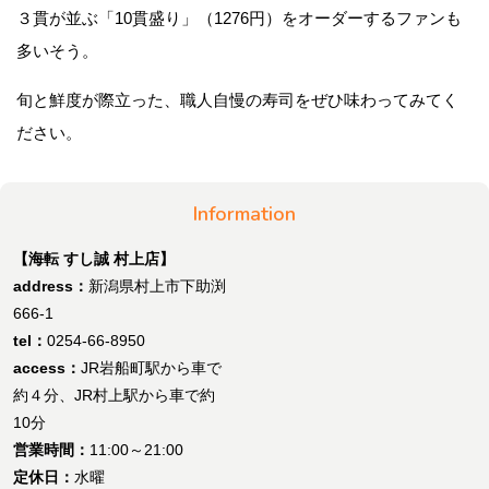
３貫が並ぶ「10貫盛り」（1276円）をオーダーするファンも
多いそう。
旬と鮮度が際立った、職人自慢の寿司をぜひ味わってみてく
ださい。
Information
【海転 すし誠 村上店】
address：
新潟県村上市下助渕
666-1
tel：
0254-66-8950
access：
JR岩船町駅から車で
約４分、JR村上駅から車で約
10分
営業時間：
11:00～21:00
定休日：
水曜