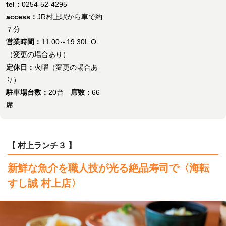
tel：
0254-52-4295
access：
JR村上駅から車で約
７分
営業時間：
11:00～19:30L.O.
（変更の場合あり）
定休日：
火曜（変更の場合あ
り）
駐車場台数：
20台
席数：
66
席
【 村上ランチ３ 】
新鮮な魚介を職人技が光る絶品寿司で
〈海転
すし誠 村上店〉