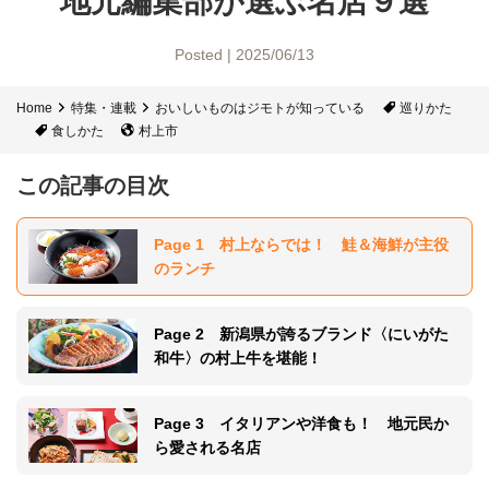
地元編集部が選ぶ名店９選
Posted | 2025/06/13
Home
特集・連載
おいしいものはジモトが知っている
巡りかた
食しかた
村上市
この記事の目次
Page 1 村上ならでは！ 鮭＆海鮮が主役
のランチ
Page 2 新潟県が誇るブランド〈にいがた
和牛〉の村上牛を堪能！
Page 3 イタリアンや洋食も！ 地元民か
ら愛される名店