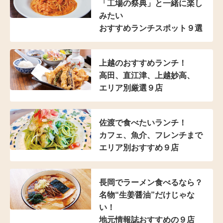
「工場の祭典」と
一緒に楽し
みたい
おすすめランチスポット９選
上越のおすすめランチ！
高田、直江津、上越妙高、
エリア別厳選９店
佐渡で食べたいランチ！
カフェ、魚介、フレンチまで
エリア別おすすめ９店
長岡でラーメン食べるなら？
名物“生姜醤油”だけじゃな
い！
地元情報誌おすすめの９店