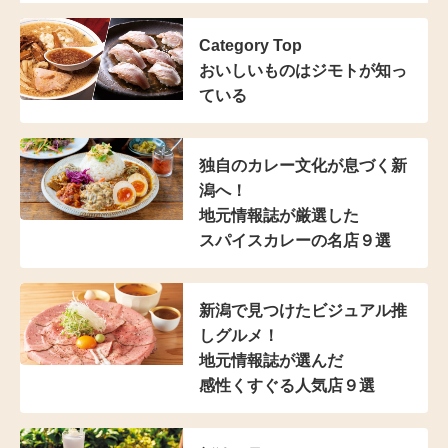
Category Top
おいしいものはジモトが知っ
ている
独自のカレー文化が
息づく新
潟へ！
地元情報誌が厳選した
スパイスカレーの名店９選
新潟で見つけた
ビジュアル推
しグルメ！
地元情報誌が選んだ
感性くすぐる人気店９選