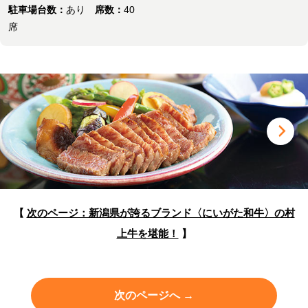
駐車場台数：
あり
席数：
40
席
【
次のページ：新潟県が誇るブランド〈にいがた和牛〉の村
上牛を堪能！
】
次のページへ →