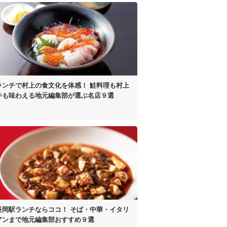
ランチで村上の食文化を体感！
鮭料理も村上
牛も味わえる
地元編集部が選ぶ名店９選
長岡駅ランチならココ！
そば・中華・イタリ
アンまで
地元編集部おすすめ９選