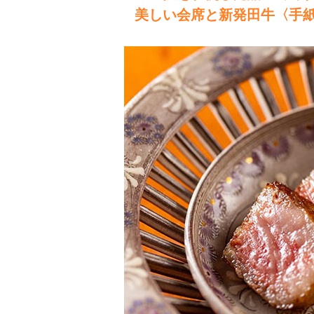
美しい会席と新発田牛〈手