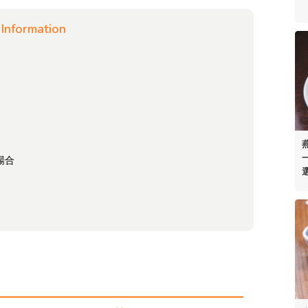
Information
、
場合