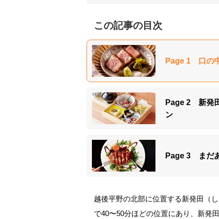
この記事の目次
Page 1 
Page 2 
ン
Page 3 
越後平野の北部に位置する新発田（し
で40〜50分ほどの位置にあり、新