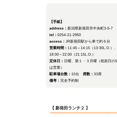
【手紙】
address：
新潟県新発田市中央町3-5-7
tel：
0254-21-2950
access：
JR新発田駅から車で約６分
営業時間：
11:45～14:15（13:30L.O.）
18:00～22:00（21:15L.O.）
定休日：
日曜、第１・３月曜（祝前日の
は営業）
駐車場台数：
10台
席数：
33席
備考：
完全予約制
【 新発田ランチ２ 】