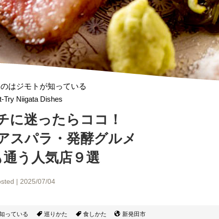
ものはジモトが知っている
-Try Niigata Dishes
チに迷ったらココ！
アスパラ
・発酵グルメ
も通う人気店９選
sted | 2025/07/04
知っている
巡りかた
食しかた
新発田市