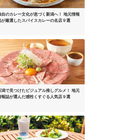
独自のカレー文化が
息づく新潟へ！
地元情報
誌が厳選した
スパイスカレーの名店９選
新潟で見つけた
ビジュアル推しグルメ！
地元
情報誌が選んだ
感性くすぐる人気店９選