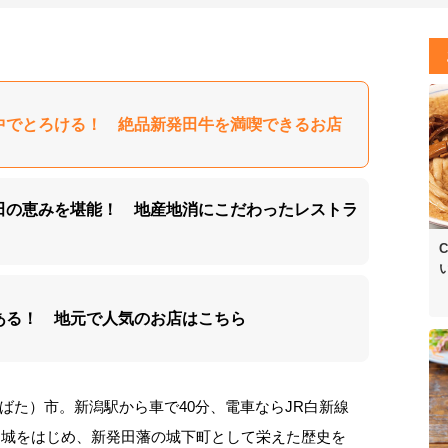
口の中でとろける！ 絶品新発田牛を満喫できるお店
新発田の恵みを堪能！ 地産地消にこだわったレストラ
C
まだある！ 地元で人気のお店はこちら
ばた）市。新潟駅から車で40分、電車ならJR白新線
発田城をはじめ、新発田藩の城下町として栄えた歴史を