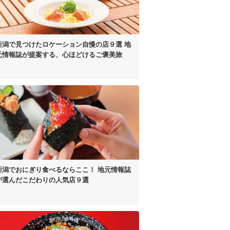
新潟で見つけた
ロケーション自慢の店９選
地
元情報誌が提案する、
心ほどけるご褒美旅
新潟でおにぎり食べるならここ！
地元情報誌
が選んだ
こだわりの人気店９選