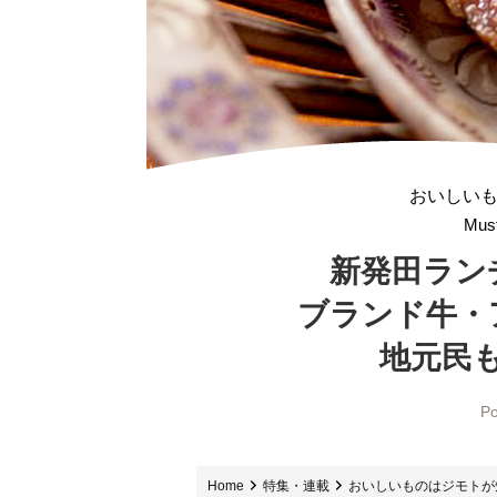
おいしい
Must
新発田ラン
ブランド牛・
地元民
Po
Home
特集・連載
おいしいものはジモトが