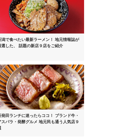
新潟で食べたい最新ラーメン！
地元情報誌が
厳選した、
話題の新店９店をご紹介
新発田ランチに迷ったらココ！
ブランド牛・
アスパラ
・発酵グルメ
地元民も通う人気店９
選