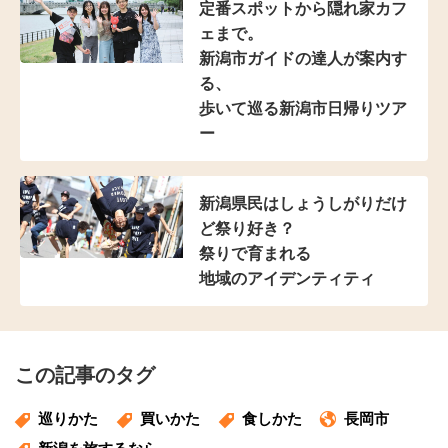
定番スポットから隠れ家カフ
ェまで。
新潟市ガイドの達人が案内す
る、
歩いて巡る新潟市日帰りツア
ー
新潟県民は
しょうしがりだけ
ど祭り好き？
祭りで育まれる
地域のアイデンティティ
この記事のタグ
巡りかた
買いかた
食しかた
長岡市