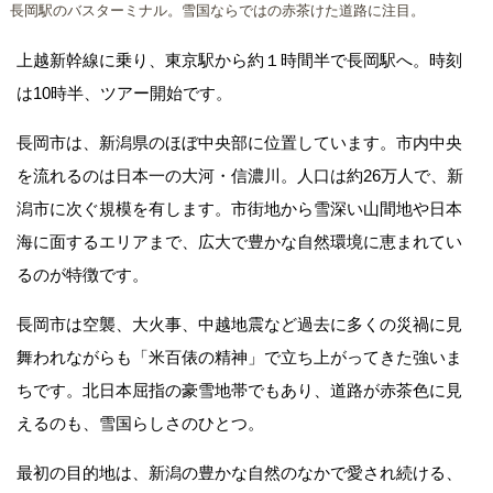
長岡駅のバスターミナル。雪国ならではの赤茶けた道路に注目。
上越新幹線に乗り、東京駅から約１時間半で長岡駅へ。時刻
は10時半、ツアー開始です。
長岡市は、新潟県のほぼ中央部に位置しています。市内中央
を流れるのは日本一の大河・信濃川。人口は約26万人で、新
潟市に次ぐ規模を有します。市街地から雪深い山間地や日本
海に面するエリアまで、広大で豊かな自然環境に恵まれてい
るのが特徴です。
長岡市は空襲、大火事、中越地震など過去に多くの災禍に見
舞われながらも「米百俵の精神」で立ち上がってきた強いま
ちです。北日本屈指の豪雪地帯でもあり、道路が赤茶色に見
えるのも、雪国らしさのひとつ。
最初の目的地は、新潟の豊かな自然のなかで愛され続ける、