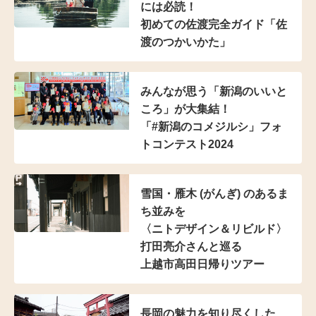
には必読！
初めての佐渡完全ガイド
「佐
渡のつかいかた」
みんなが思う
「新潟のいいと
ころ」が大集結！
「#新潟のコメジルシ」
フォ
トコンテスト2024
雪国・雁木 (がんぎ) のある
ま
ち並みを
〈ニトデザイン＆リビルド〉
打田亮介さんと巡る
上越市高田日帰りツアー
長岡の魅力を知り尽くした