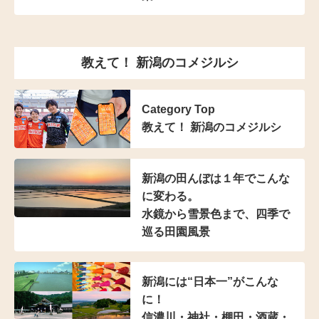
教えて！ 新潟のコメジルシ
Category Top
教えて！ 新潟のコメジルシ
新潟の田んぼは
１年でこんな
に変わる。
水鏡から雪景色まで、
四季で
巡る田園風景
新潟には“日本一”がこんな
に！
信濃川・神社・棚田・
酒蔵・