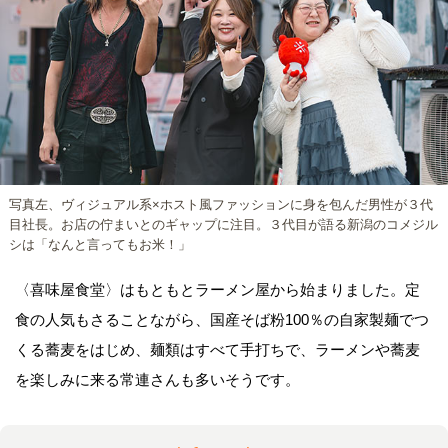
写真左、ヴィジュアル系×ホスト風ファッションに身を包んだ男性が３代
目社長。お店の佇まいとのギャップに注目。３代目が語る新潟のコメジル
シは「なんと言ってもお米！」
〈喜味屋食堂〉はもともとラーメン屋から始まりました。定
食の人気もさることながら、国産そば粉100％の自家製麺でつ
くる蕎麦をはじめ、麺類はすべて手打ちで、ラーメンや蕎麦
を楽しみに来る常連さんも多いそうです。