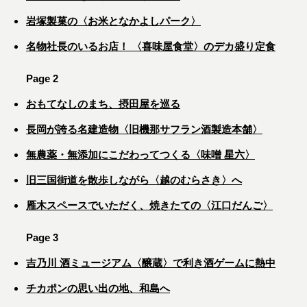
岩塚製菓の〈お米となかよしパーク〉
名物社長のいるお店！ 〈喜味屋食堂〉のデカ盛り定食
Page 2
おもてなしのまち、摂田屋を巡る
長岡が誇る名建造物〈旧機那サフラン酒製造本舗〉
無農薬・無添加にこだわってつくる〈味噌 星六〉
旧三国街道を散歩しながら〈越のむらさき〉へ
雁木スペースでいただく、焼きたての〈江口だんご〉
Page 3
吉乃川 酒ミュージアム〈醸蔵〉で利き酒ゲームに熱中
チカポンの思い出の地、和島へ