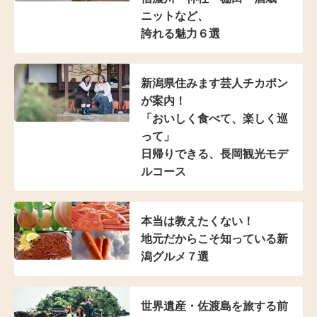
ニットなど、
誇れる魅力６選
新潟県住みます芸人
チカポン
が案内！
「おいしく食べて、
楽しく巡
って」
日帰りできる、
長岡観光モデ
ルコース
本当は教えたくない！
地元だからこそ知っている
新
潟グルメ７選
世界遺産・佐渡島を
旅する前