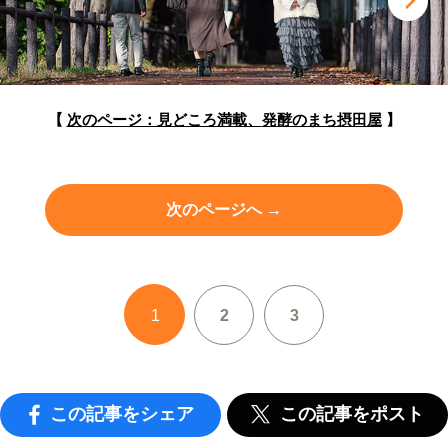
【
次のページ：見どころ満載、
発酵のまち摂田屋
】
次のページへ →
1
2
3
この記事をシェア
この記事をポスト