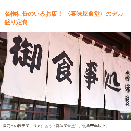
名物社長のいるお店！
〈喜味屋食堂〉のデカ
盛り定食
長岡市の摂田屋エリアにある〈喜味屋食堂〉。創業55年以上。