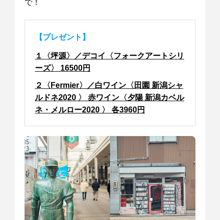
で！
【プレゼント】
１〈坪源〉／デコイ〈フォークアートシリ
ーズ〉 16500円
２〈Fermier〉／白ワイン〈田園 新潟シャ
ルドネ2020 〉 赤ワイン〈夕陽 新潟カベル
ネ・メルロー2020 〉 各3960円