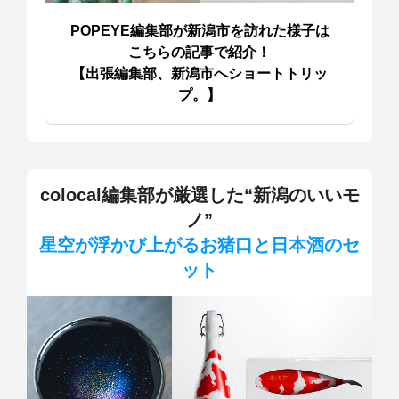
POPEYE編集部が新潟市を訪れた様子は
こちらの記事で紹介！
【出張編集部、
新潟市へショートトリッ
プ。】
colocal編集部
が厳選した“新潟のいいモ
ノ”
星空が浮かび上がるお猪口と
日本酒のセ
ット