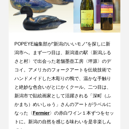
POPEYE編集部が“新潟のいいモノ“を探しに新
潟市へ。まず一つ目は、新潟道の駅〈新潟ふる
さと村〉で出会った老舗墨壺工房〈坪源〉のデ
コイ。アメリカのフォークアートを伝統技術で
ハンドメイドした木彫りの鴨で、温かな手触り
と絶妙な色合いがとにかくクール。二つ目は、
新潟市で貼絵画家として活躍される「深町（ふ
かまち）めいしゅう」さんのアートがラベルに
なった〈
Fermier
〉の赤白ワイン１本ずつをセッ
トに。新潟の自然を感じる味わいを是非楽しん