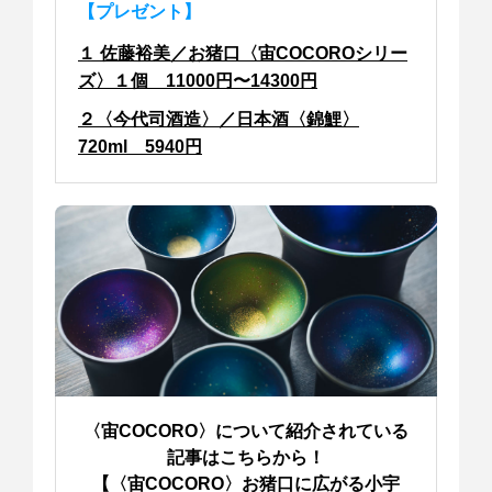
【プレゼント】
１ 佐藤裕美／お猪口〈宙COCOROシリー
ズ〉１個 11000円〜14300円
２〈今代司酒造〉／日本酒〈錦鯉〉
720ml 5940円
〈宙COCORO〉について
紹介されている
記事はこちらから！
【〈宙COCORO〉
お猪口に広がる小宇