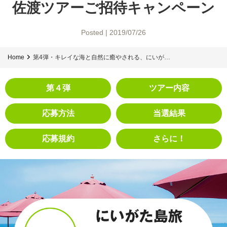
佐渡ツアーご招待キャンペーン
Posted | 2019/07/26
Home
第4弾・キレイな海と自然に癒やされる、にいが…
第４弾
ツアー内容
応募方法
当選結果
応募規約
さらに！