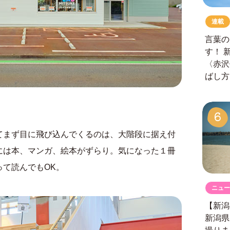
連載
言葉の
す！
〈赤沢
ばし方
6
てまず目に飛び込んでくるのは、大階段に据え付
には本、マンガ、絵本がずらり。気になった１冊
て読んでもOK。
ニュー
【新潟
新潟県