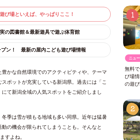
1
もの遊び場といえば、やっぱりここ！
が充実の図書館＆最新遊具で遊ぶ体育館
にオープン！ 最新の屋内こども遊び場情報
ニュー
無料で
た豊かな自然環境でのアクティビティや、テーマ
び場
むスポットが充実している新潟県。過去には「
こ
の遊び
」にて新潟全域の人気スポットをご紹介しまし
2
、冬季は雪が積もる地域も多い同県。近年は猛暑
活動の機会が限られてしまうことも。そんなと
しますよね。