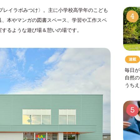
〈プレイラボみつけ〉。主に小学校高学年のこども
4
具、本やマンガの図書スペース、学習や工作スペ
実するような遊び場＆憩いの場です。
連載
毎日が
自然の
うちえ
5