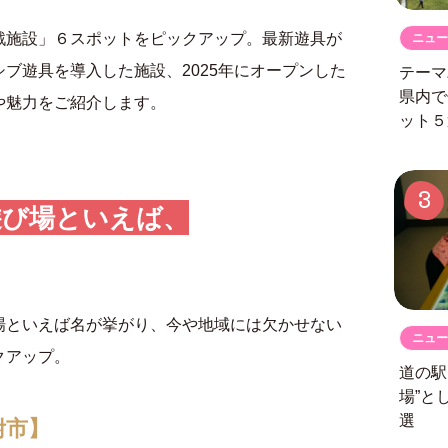
戯施設」６スポットをピックアップ。最新遊具が
ニュー
ブ遊具を導入した施設、2025年にオープンした
テーマ
県内で
や魅力をご紹介します。
ット５
3
遊び場といえば、
場といえば名が挙がり、今や地域には欠かせない
ニュー
クアップ。
道の
場”と
選
附市】