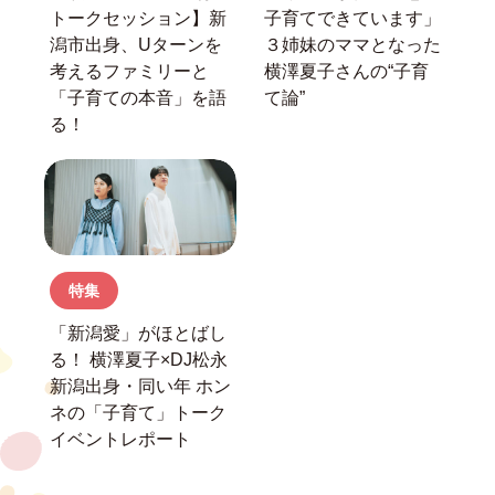
トークセッション】
新
子育てできています」
潟市出身、Uターンを
３姉妹のママとなった
考えるファミリーと
横澤夏子さんの“子育
「子育ての本音」を語
て論”
る！
特集
「新潟愛」がほとばし
る！
横澤夏子×DJ松永
新潟出身・同い年
ホン
ネの「子育て」トーク
イベントレポート