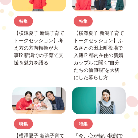
特集
特集
【横澤夏子 新潟子育て
【横澤夏子 新潟子育て
トークセッション】
考
トークセッション】
ふ
え方の方向転換が大
るさとの田上町役場で
事!?
新潟での子育て支
入籍!?
都内在住の新婚
援＆魅力を語る
カップルに聞く
“自分
たちの価値観”を大切
にした暮らし方
特集
特集
【横澤夏子 新潟子育て
「今、心が軽い状態で