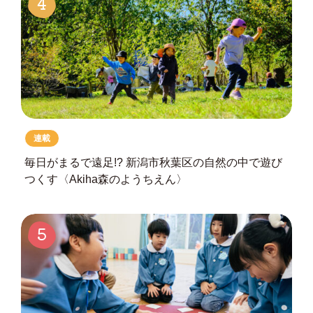
4
連載
毎日がまるで遠足!?
新潟市秋葉区の自然の中で遊び
つくす
〈Akiha森のようちえん〉
5