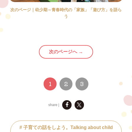
次のページ｜幼少期～青春時代の
「家族」「遊び方」を語ら
う
次のページへ →
1
2
3
share |
# 子育ての話をしよう。Talking about child