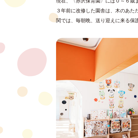
現在、〈赤沢保育園〉には０～６歳ま
３年前に改修した園舎は、木のあた
関では、毎朝晩、送り迎えに来る保