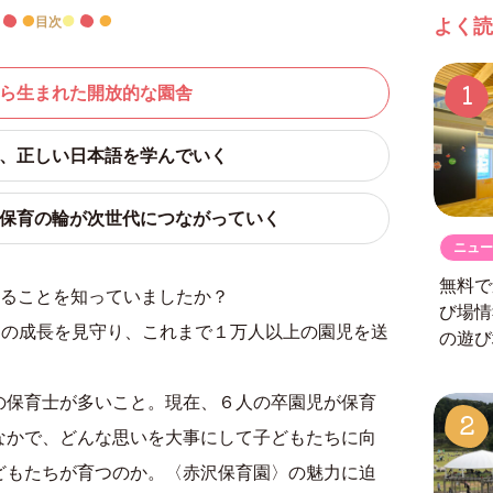
目次
よく読
1
りから生まれた開放的な園舎
じて、正しい日本語を学んでいく
へ。保育の輪が次世代につながっていく
ニュー
無料で
があることを知っていましたか？
び場
ちの成長を見守り、これまで１万人以上の園児を送
の遊び
の保育士が多いこと。現在、６人の卒園児が保育
2
なかで、どんな思いを大事にして子どもたちに向
どもたちが育つのか。〈赤沢保育園〉の魅力に迫