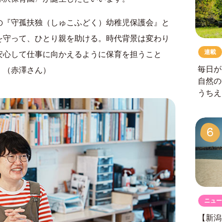
の『守孤扶独（しゅこふどく）幼稚児保護会』と
を守って、ひとり親を助ける。時代背景は変わり
連載
安心して仕事に向かえるように保育を担うこと
毎日が
」（赤澤さん）
自然の
うちえ
6
ニュー
【新潟