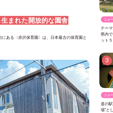
ら生まれた開放的な園舎
ニュー
テーマ
県内で
街にある〈赤沢保育園〉は、日本最古の保育園と
ット５
3
ニュー
道の
場”と