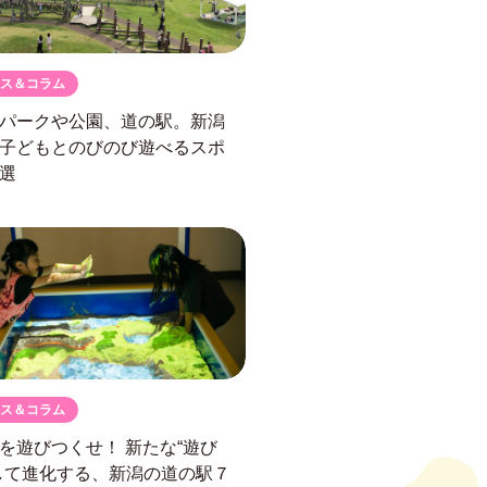
ス＆コラム
パークや公園、道の駅。
新潟
子どもとのびのび遊べるスポ
選
ス＆コラム
駅を遊びつくせ！
新たな“遊び
して進化する、
新潟の道の駅７