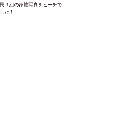
民９組の
家族写真をビーチで
した！