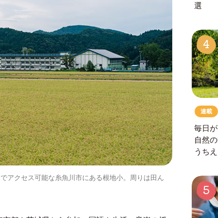
選
4
連載
毎日が
自然の
うちえ
間でアクセス可能な糸魚川市にある根地小。周りは田ん
5