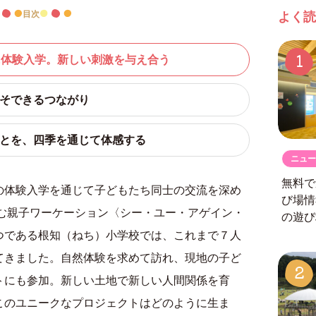
目次
よく読
1
校に体験入学。新しい刺激を与え合う
こそできるつながり
いことを、四季を通じて体感する
ニュー
無料で
の体験入学を通じて子どもたち同士の交流を深め
び場
組む親子ワーケーション〈シー・ユー・アゲイン・
の遊び
つである根知（ねち）小学校では、これまで７人
てきました。自然体験を求めて訪れ、現地の子ど
2
トにも参加。新しい土地で新しい人間関係を育
このユニークなプロジェクトはどのように生ま