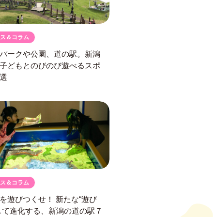
ス＆コラム
パークや公園、道の駅。
新潟
子どもとのびのび遊べるスポ
選
ス＆コラム
駅を遊びつくせ！
新たな“遊び
して進化する、
新潟の道の駅７