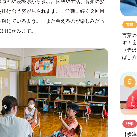
東京都や茨城県から参加。国語や生活、音楽の授
を掛け合う姿が見られます。１学期に続く２回目
ち解けているよう。「また会えるのが楽しみだっ
連載
にはにかみます。
言葉の
す！
〈赤沢
ばし方
6
特集
【横澤