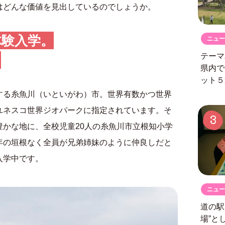
はどんな価値を見出しているのでしょうか。
体験入学。
ニュー
テーマ
県内で
ット５
する糸魚川（いといがわ）市。世界有数かつ世界
ユネスコ世界ジオパークに指定されています。そ
3
かな地に、全校児童20人の糸魚川市立根知小学
年の垣根なく全員が兄弟姉妹のように仲良しだと
入学中です。
ニュー
道の
場”と