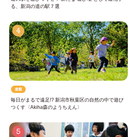
る、
新潟の道の駅７選
4
連載
毎日がまるで遠足!?
新潟市秋葉区の自然の中で遊び
つくす
〈Akiha森のようちえん〉
5