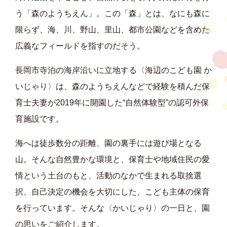
う「森のようちえん」。この「森」とは、なにも森に
限らず、海、川、野山、里山、都市公園などを含めた
広義なフィールドを指すのだそう。
長岡市寺泊の海岸沿いに立地する〈海辺のこども園 か
いじゃり〉は、森のようちえんなどで経験を積んだ保
育士夫妻が2019年に開園した“自然体験型”の認可外保
育施設です。
海へは徒歩数分の距離、園の裏手には遊び場となる
山。そんな自然豊かな環境と、保育士や地域住民の愛
情という土台のもと、活動のなかで生まれる取捨選
択、自己決定の機会を大切にした、こども主体の保育
を行っています。そんな〈かいじゃり〉の一日と、園
の思いをご紹介します。