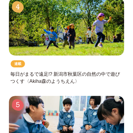
4
連載
毎日がまるで遠足!?
新潟市秋葉区の自然の中で遊び
つくす
〈Akiha森のようちえん〉
5