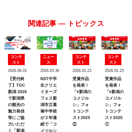
関連記事 — トピックス
コンテ
ニュー
コンテ
コンテ
スト
ス
スト
スト
2026.06.01
2026.03.30
2026.01.23
2026.01.23
【受付終
NST中学
受賞作品
受賞作品
了】TGC
生クリエ
を発表！
を発表！
新潟 2026
イターズ
「#新潟の
「#新潟の
で新潟県
フェス
新
コメジル
コメジル
の観光の
潟市立葛
シ」フォ
シ」フォ
魅力発信
塚中学校
トコンテ
トコンテ
等にご協
が２年連
スト2025
スト2025
力いただ
続で「コ
②
①
く「新潟
メジルシ