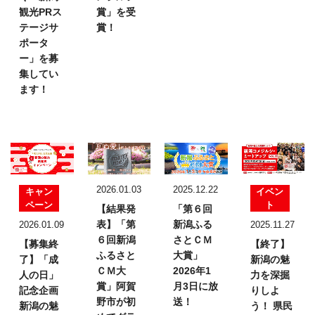
観光PRス
賞」を受
テージサ
賞！
ポータ
ー」を募
集してい
ます！
2026.01.03
2025.12.22
キャン
イベン
ペーン
ト
【結果発
「第６回
表】
「第
新潟ふる
2026.01.09
2025.11.27
６回新潟
さとＣＭ
【募集終
【終了】
ふるさと
大賞」
了】「成
新潟の魅
ＣＭ大
2026年1
人の日」
力を深掘
賞」
阿賀
月3日に放
記念企画
りしよ
野市が初
送！
新潟の魅
う！
県民