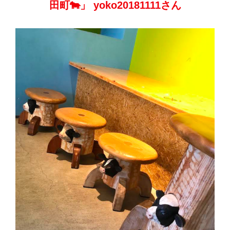
田町🐄」 yoko20181111さん