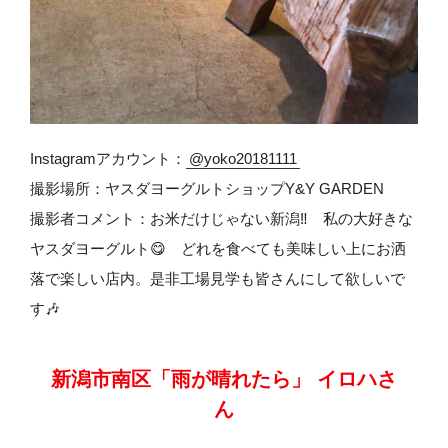
Instagramアカウント：
@yoko20181111
撮影場所：ヤスダヨーグルトショップY&Y GARDEN
撮影者コメント：お米だけじゃない新潟‼ 私の大好きな
ヤスダヨーグルト😋 どれを食べても美味しい上にお洒
落で楽しい店内。是非工場見学も皆さんにして欲しいで
す🎶
新潟市南区「雨が晴れたら」 イロハさ
ん