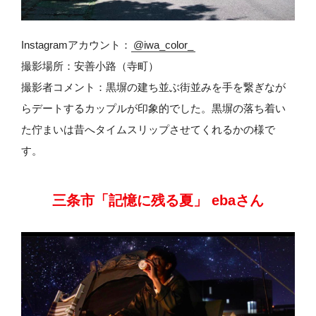
Instagramアカウント：
@iwa_color_
撮影場所：安善小路（寺町）
撮影者コメント：黒塀の建ち並ぶ街並みを手を繋ぎなが
らデートするカップルが印象的でした。黒塀の落ち着い
た佇まいは昔へタイムスリップさせてくれるかの様で
す。
三条市「記憶に残る夏」 ebaさん