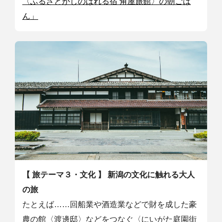
〈ふるさとがしのばれる宿 角屋旅館〉の朝ごは
ん」
【 旅テーマ３・文化 】
新潟の文化に触れる大人
の旅
たとえば……回船業や酒造業などで財を成した豪
農の館〈渡邊邸〉などをつなぐ〈にいがた庭園街