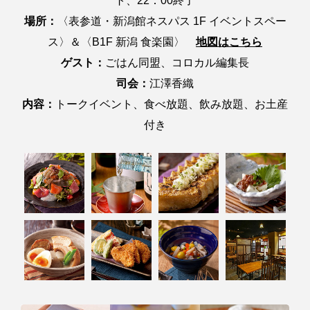
ト、22：00終了
場所：
〈表参道・新潟館ネスパス 1F イベントスペー
ス〉＆〈B1F 新潟 食楽園〉
地図はこちら
ゲスト：
ごはん同盟、コロカル編集長
司会：
江澤香織
内容：
トークイベント、食べ放題、飲み放題、お土産
付き