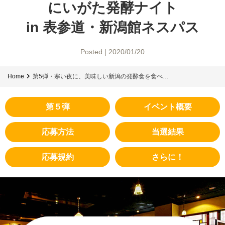
にいがた発酵ナイト
in 表参道・新潟館ネスパス
Posted | 2020/01/20
Home
第5弾・寒い夜に、美味しい新潟の発酵食を食べ…
第５弾
イベント概要
応募方法
当選結果
応募規約
さらに！