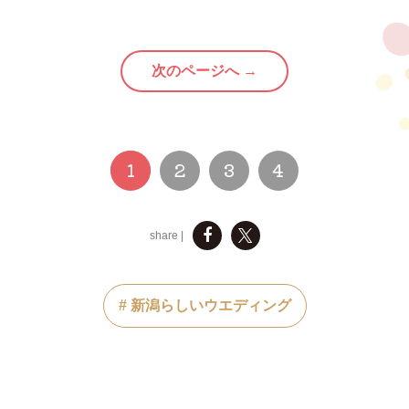
次のページへ →
1
2
3
4
share |
# 新潟らしいウエディング