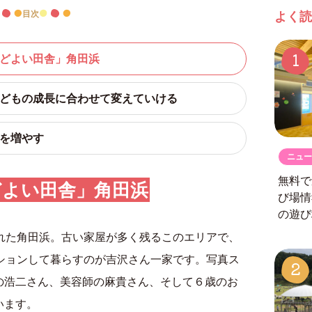
目次
よく読
1
「ほどよい田舎」角田浜
、子どもの成長に合わせて変えていける
もを増やす
ニュー
無料で
どよい田舎」角田浜
び場
の遊び
れた角田浜。古い家屋が多く残るこのエリアで、
ションして暮らすのが吉沢さん一家です。写真ス
2
の浩二さん、美容師の麻貴さん、そして６歳のお
います。