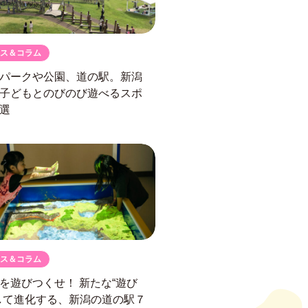
ス＆コラム
パークや公園、道の駅。
新潟
子どもとのびのび遊べるスポ
選
ス＆コラム
駅を遊びつくせ！
新たな“遊び
して進化する、
新潟の道の駅７