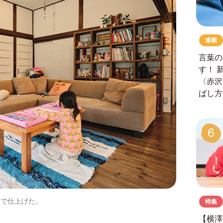
連載
言葉の
す！
〈赤沢
ばし方
6
りで仕上げた。
特集
【横澤