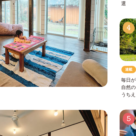
選
4
連載
毎日が
自然の
うちえ
5