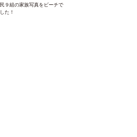
民９組の
家族写真をビーチで
した！