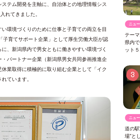
システム開発を主軸に、自治体との地理情報シス
を入れてきました。
ニュー
すい環境づくりのために仕事と子育ての両立を目
テーマ
（「子育てサポート企業」として厚生労働大臣が認
県内で
らに、新潟県内で男女ともに働きやすい環境づく
ット５
ー・パートナー企業（新潟県男女共同参画推進企
児休業取得に積極的に取り組む企業として「イク
3
されています。
ニュー
道の
場”と