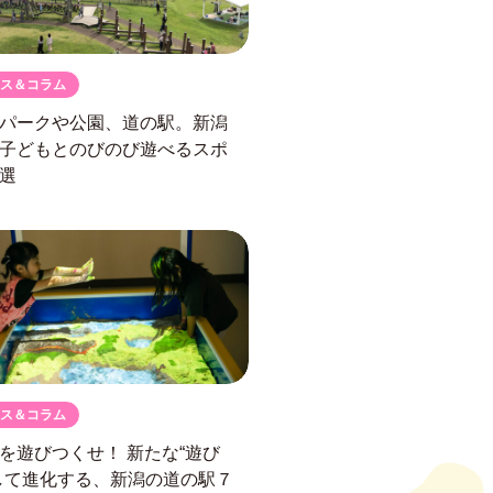
ス＆コラム
パークや公園、道の駅。
新潟
子どもとのびのび遊べるスポ
選
ス＆コラム
駅を遊びつくせ！
新たな“遊び
して進化する、
新潟の道の駅７