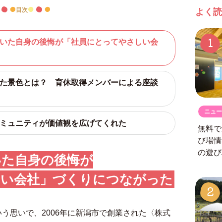
目次
よく読
1
していた自身の後悔が「社員にとってやさしい会
わった景色とは？ 育休取得メンバーによる座談
ニュー
たコミュニティが価値観を広げてくれた
無料で
び場
の遊び
いた自身の後悔が
しい会社」づくりにつながった
2
いう思いで、2006年に新潟市で創業された〈株式