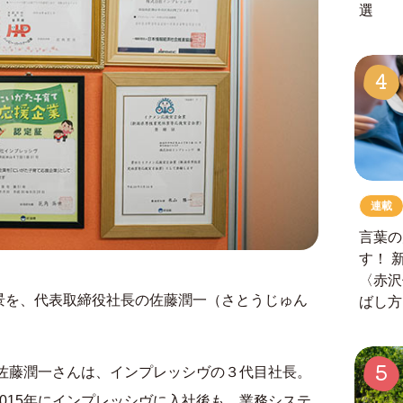
選
4
連載
言葉の
す！
〈赤沢
景を、代表取締役社長の佐藤潤一（さとうじゅん
ばし方
5
る佐藤潤一さんは、インプレッシヴの３代目社長。
015年にインプレッシヴに入社後も、業務システ