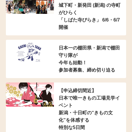
城下町・新発田 (新潟) の寺町
がひらく
「しばた寺びらき」 6/6・6/7
開催
日本一の棚田県・新潟で棚田
守り隊が
今年も始動！
参加者募集、締め切り迫る
【申込締切間近】
日本で唯一きもの工場見学イ
ベント
新潟・十日町の“きもの文
化”を体感する
特別な5日間