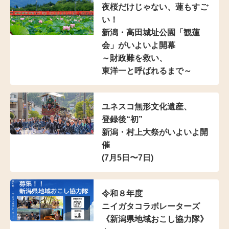
夜桜だけじゃない、蓮もすご
い！
新潟・高田城址公園「観蓮
会」がいよいよ開幕
～財政難を救い、
東洋一と呼ばれるまで～
ユネスコ無形文化遺産、
登録後“初”
新潟・村上大祭がいよいよ開
催
(7月5日〜7日)
令和８年度
ニイガタコラボレーターズ
《新潟県地域おこし協力隊》