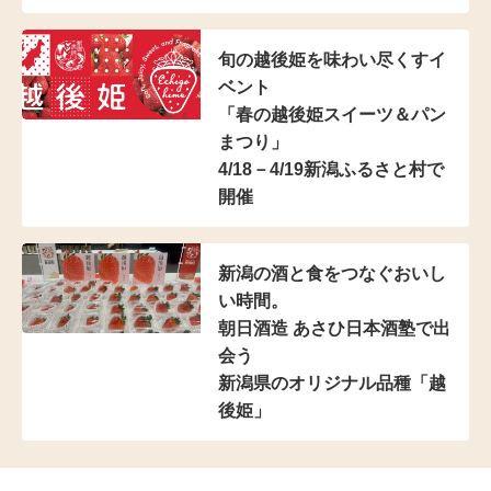
旬の越後姫を味わい尽くすイ
ベント
「春の越後姫スイーツ＆パン
まつり」
4/18－4/19新潟ふるさと村で
開催
新潟の酒と食をつなぐおいし
い時間。
朝日酒造 あさひ日本酒塾で出
会う
新潟県のオリジナル品種「越
後姫」