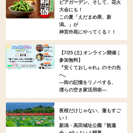
ビアガーデン、そして、花火
大会にも！
この夏「えだまめ県、新
潟。」が
神宮外苑にやってくる！！
【7/25 (土) オンライン開催｜
参加無料】
『安くておしゃれ』のその先
へ。
―街の記憶をリノベする、
僕らの空き家活用術―
夜桜だけじゃない、蓮もすご
い！
新潟・高田城址公園「観蓮
会」がいよいよ開幕