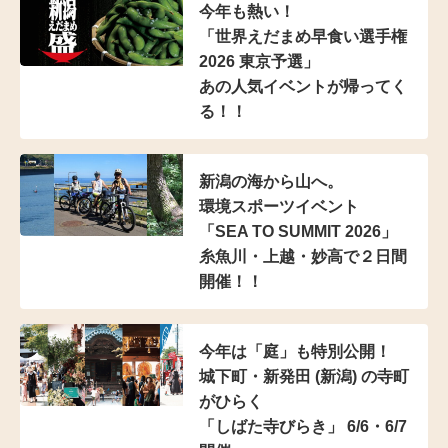
今年も熱い！
「世界えだまめ早食い選手権
2026 東京予選」
あの人気イベントが帰ってく
る！！
新潟の海から山へ。
環境スポーツイベント
「SEA TO SUMMIT 2026」
糸魚川・上越・妙高で２日間
開催！！
今年は「庭」も特別公開！
城下町・新発田 (新潟) の寺町
がひらく
「しばた寺びらき」 6/6・6/7