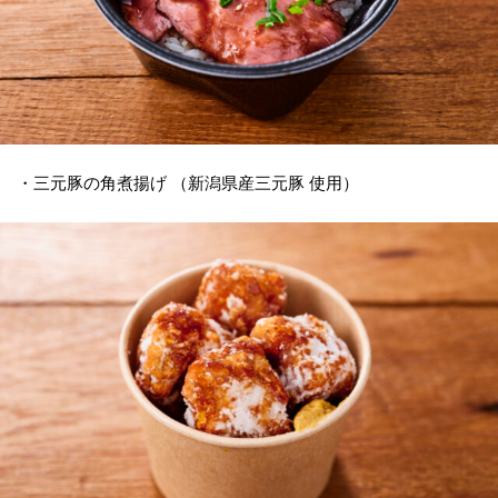
・三元豚の角煮揚げ （新潟県産三元豚 使用）