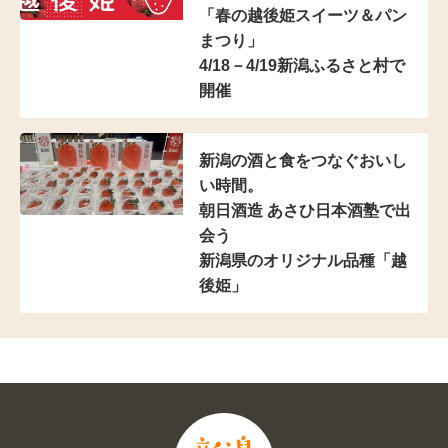
「春の越後姫スイーツ＆パン
まつり」
4/18－4/19新潟ふるさと村で
開催
新潟の酒と食をつなぐおいし
い時間。
朝日酒造 あさひ日本酒塾で出
会う
新潟県のオリジナル品種「越
後姫」