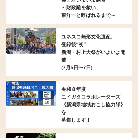
～財政難を救い、
東洋一と呼ばれるまで～
ユネスコ無形文化遺産、
登録後“初”
新潟・村上大祭がいよいよ開
催
(7月5日〜7日)
令和８年度
ニイガタコラボレーターズ
《新潟県地域おこし協力隊》
を
募集します！