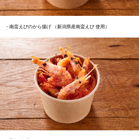
・南蛮えびのから揚げ （新潟県産南蛮えび 使用）