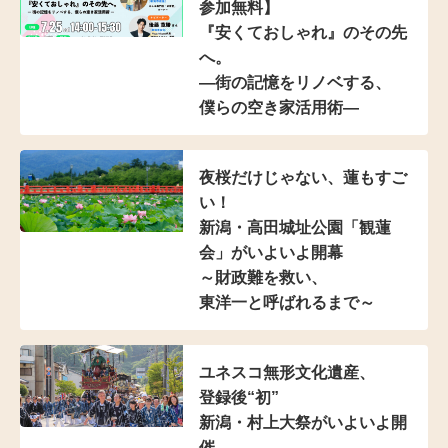
参加無料】
『安くておしゃれ』のその先
へ。
―街の記憶をリノベする、
僕らの空き家活用術―
夜桜だけじゃない、蓮もすご
い！
新潟・高田城址公園「観蓮
会」がいよいよ開幕
～財政難を救い、
東洋一と呼ばれるまで～
ユネスコ無形文化遺産、
登録後“初”
新潟・村上大祭がいよいよ開
催