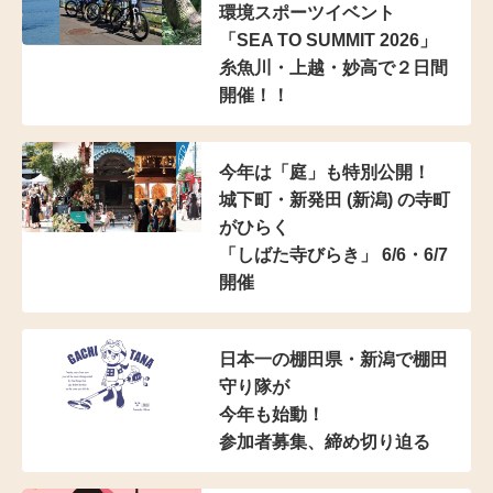
環境スポーツイベント
「SEA TO SUMMIT 2026」
糸魚川・上越・妙高で２日間
開催！！
今年は「庭」も特別公開！
城下町・新発田 (新潟) の寺町
がひらく
「しばた寺びらき」 6/6・6/7
開催
日本一の棚田県・新潟で棚田
守り隊が
今年も始動！
参加者募集、締め切り迫る