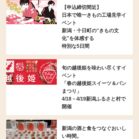
【申込締切間近】
日本で唯一きもの工場見学イ
ベント
新潟・十日町の“きもの文
化”を体感する
特別な5日間
旬の越後姫を味わい尽くすイ
ベント
「春の越後姫スイーツ＆パン
まつり」
4/18－4/19新潟ふるさと村で
開催
新潟の酒と食をつなぐおいし
い時間。