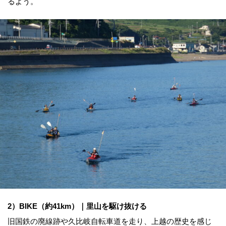
るよう。
2）BIKE（約41km）｜里山を駆け抜ける
旧国鉄の廃線跡や久比岐自転車道を走り、上越の歴史を感じ