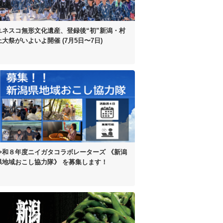
ユネスコ無形文化遺産、
登録後“初”
新潟・村
上大祭がいよいよ開催
(7月5日〜7日)
令和８年度
ニイガタコラボレーターズ
《新潟
県地域おこし協力隊》 を
募集します！