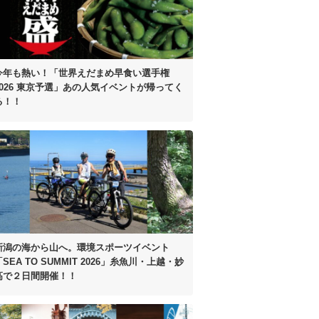
今年も熱い！
「世界えだまめ早食い選手権
2026 東京予選」
あの人気イベントが帰ってく
る！！
新潟の海から山へ。
環境スポーツイベント
SEA TO SUMMIT 2026」
糸魚川・上越・妙
高で２日間開催！！