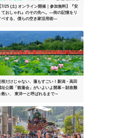
【7/25 (土) オンライン開催｜参加無料】
『安
くておしゃれ』のその先へ。
―街の記憶をリ
ノベする、
僕らの空き家活用術―
夜桜だけじゃない、蓮もすごい！
新潟・高田
城址公園「観蓮会」がいよいよ開幕
～財政難
を救い、
東洋一と呼ばれるまで～