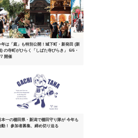
今年は「庭」も特別公開！
城下町・新発田 (新
潟) の寺町がひらく
「しばた寺びらき」 6/6・
/7 開催
日本一の棚田県・新潟で棚田守り隊が
今年も
始動！
参加者募集、締め切り迫る