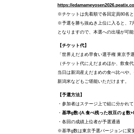
https://edamameyosen2026.peatix.c
※チケットは先着順で各回定員80名
※予選を勝ち抜ぬき上位に入ると、7
となりますので、本選への出場が可能
【チケット代】
「世界えだまめ早食い選手権 東京予選」
（チケット代にえだまめほか、飲食代
当日は新潟産えだまめの食べ比べや、
新潟米などもご堪能いただけます。
【予選方法】
・参加者はステージ上で組に分かれて
・
基準g数-(A.食べ残った枝豆のｇ数
・各回の成績上位者が予選通過
※基準g数は東京予選バージョンに変