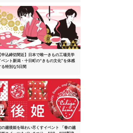
【申込締切間近】
日本で唯一きもの工場見学
イベント
新潟・十日町の“きもの文化”を体感
する
特別な5日間
旬の越後姫を味わい尽くすイベント
「春の越