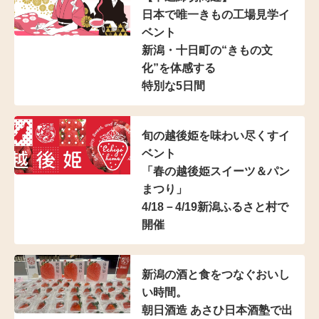
日本で唯一きもの工場見学イ
ベント
新潟・十日町の“きもの文
化”を体感する
特別な5日間
旬の越後姫を味わい尽くすイ
ベント
「春の越後姫スイーツ＆パン
まつり」
4/18－4/19新潟ふるさと村で
開催
新潟の酒と食をつなぐおいし
い時間。
朝日酒造 あさひ日本酒塾で出