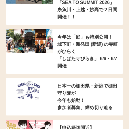
「SEA TO SUMMIT 2026」
糸魚川・上越・妙高で２日間
開催！！
今年は「庭」も特別公開！
城下町・新発田 (新潟) の寺町
がひらく
「しばた寺びらき」 6/6・6/7
開催
日本一の棚田県・新潟で棚田
守り隊が
今年も始動！
参加者募集、締め切り迫る
【申込締切間近】