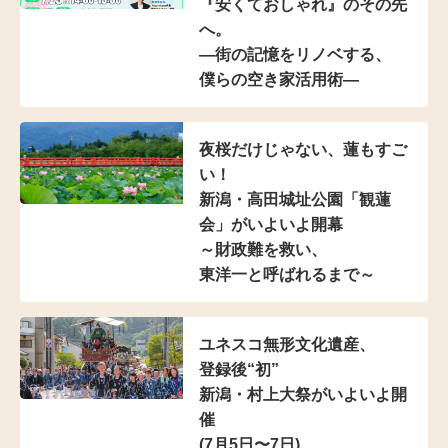
『安くておしゃれ』のその先
へ。
―街の記憶をリノベする、
僕らの空き家活用術―
夜桜だけじゃない、蓮もすご
い！
新潟・高田城址公園「観蓮
会」がいよいよ開幕
～財政難を救い、
東洋一と呼ばれるまで～
ユネスコ無形文化遺産、
登録後“初”
新潟・村上大祭がいよいよ開
催
(7月5日〜7日)