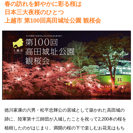
春の訪れを鮮やかに彩る桜は
日本三大夜桜のひとつ
上越市 第100回高田城址公園 観桜会
徳川家康の六男・松平忠輝公の居城として築かれた高田城の
跡に、陸軍第十三師団が入城したことを祝って2,200本の桜を
植樹したのがはじまり。満開の桜の下で楽しむお花見はもち