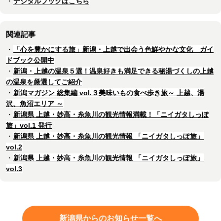
・
デジタルブックはこちら
関連記事
・
「心を豊かにする旅」新潟・上越で出会う色鮮やかな文化 ガイ
ドブック公開中
・
新潟・上越の温泉５選！温泉好きも満足できる秘湯づくしの上越
の温泉を厳選してご紹介
・
新潟マガジン 総集編 vol.３美味いもの食べ歩き旅～ 上越、湯
沢、魚沼エリア ～
・
新潟県 上越・妙高・糸魚川の観光情報満載！「ニイガタしっぽ
旅」vol.1 発行
・
新潟県 上越・妙高・糸魚川の観光情報 「ニイガタしっぽ旅」
vol.2
・
新潟県 上越・妙高・糸魚川の観光情報 「ニイガタしっぽ旅」
vol.3
新潟県からのお知らせ一覧へ