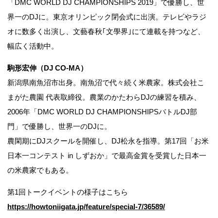
「DMC WORLD DJ CHAMPIONSHIPS 2019」で優勝し、世
界一のDJに。東京オリンピック閉会式に出演。テレビやラジ
オに数多く出演し、文藝春秋｢文學界｣にて連載を持つなど、
幅広く活動中。
駒形宏伸（DJ CO-MA）
新潟県南魚沼市出身。南魚沼で代々続く米農家。株式会社こ
まがた農園 代表取締役。農業のかたわらDJの練習を積み、
2006年「DMC WORLD DJ CHAMPIONSHIPSバトルDJ部
門」で優勝し、世界一のDJに。
農閑期にDJスクールを開催し、DJ松永を指導。第17回「お米
日本一コンテスト in しずおか」で最高金賞を受賞した日本一
の米農家でもある。
第1回トークイベントの様子はこちら
https://howtoniigata.jp/feature/special-7/36589/