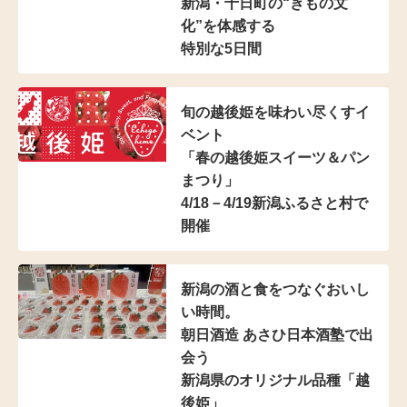
新潟・十日町の“きもの文
化”を体感する
特別な5日間
旬の越後姫を味わい尽くすイ
ベント
「春の越後姫スイーツ＆パン
まつり」
4/18－4/19新潟ふるさと村で
開催
新潟の酒と食をつなぐおいし
い時間。
朝日酒造 あさひ日本酒塾で出
会う
新潟県のオリジナル品種「越
後姫」