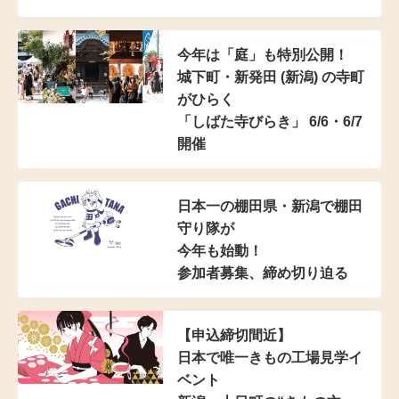
今年は「庭」も特別公開！
城下町・新発田 (新潟) の寺町
がひらく
「しばた寺びらき」 6/6・6/7
開催
日本一の棚田県・新潟で棚田
守り隊が
今年も始動！
参加者募集、締め切り迫る
【申込締切間近】
日本で唯一きもの工場見学イ
ベント