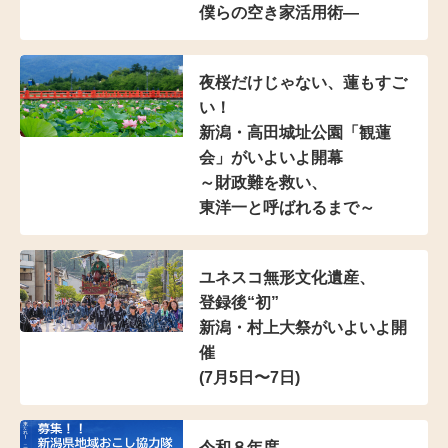
僕らの空き家活用術―
夜桜だけじゃない、蓮もすご
い！
新潟・高田城址公園「観蓮
会」がいよいよ開幕
～財政難を救い、
東洋一と呼ばれるまで～
ユネスコ無形文化遺産、
登録後“初”
新潟・村上大祭がいよいよ開
催
(7月5日〜7日)
令和８年度