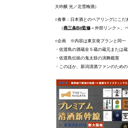
大吟醸 光／北雪梅酒）
○食事：日本酒とのペアリングにこだ
（
燕三条Bit監修
＜外部リンク＞。
○企画 ※内容は東京発プランと同一
・佐渡島の酒蔵全５蔵の蔵元または蔵
・佐渡島伝統の鬼太鼓の演舞鑑賞
・このほか、新潟清酒ファンのための