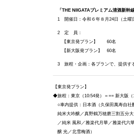
「THE NIIGATAプレミアム清酒新幹
1 開催日：令和６年８月24日（土曜
2 定 員：
【東京発プラン】 60名
【新大阪発プラン】 60名
3 旅程・企画：各プランで、提供す
【東京発プラン】
◆旅程：東京（10:54発）＝== 新大阪（
○車内提供：日本酒（久保田萬寿自社
純米大吟醸／真野鶴万穂磨三割五分大
／純米 風和／雅楽代月華／雅楽代六
醸 光／北雪梅酒）