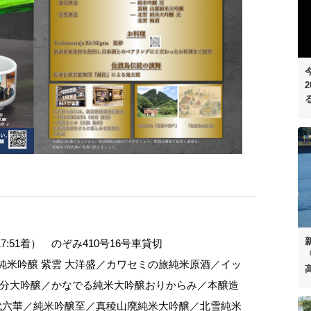
7:51着） のぞみ410号16号車貸切
「
／純米吟醸 紫雲 大洋盛／カワセミの旅純米原酒／イッ
分大吟醸／かなでる純米大吟醸おりからみ／本醸造
代六華／純米吟醸至／真稜山廃純米大吟醸／北雪純米