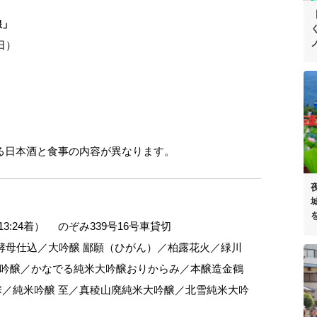
線」
日）
る日本酒と食事の内容が異なります。
13:24着） のぞみ339号16号車貸切
酵母仕込／大吟醸 鄙願（ひがん）／柏露花火／緑川
吟醸／かなでる純米大吟醸おりからみ／本醸造金鶴
華／純米吟醸 至／真稜山廃純米大吟醸／北雪純米大吟