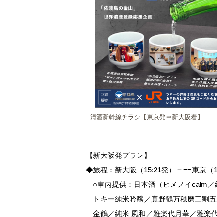
清酒新幹線チラシ【東京発⇒新大阪着】
【新大阪発プラン】
◆旅程：新大阪（15:21発）＝==東京（1
○車内提供：日本酒（ヒメノイcalm
トキー純米吟醸／真野鶴万穂磨三割五
金鶴／純米 風和／雅楽代月華／雅楽