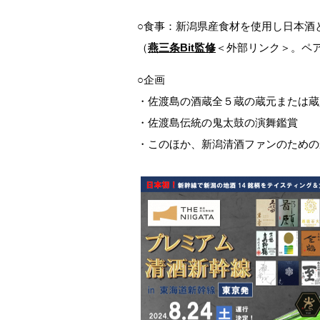
○食事：新潟県産食材を使用し日本酒
（
燕三条Bit監修
＜外部リンク＞。ペ
○企画
・佐渡島の酒蔵全５蔵の蔵元または蔵
・佐渡島伝統の鬼太鼓の演舞鑑賞
・このほか、新潟清酒ファンのための