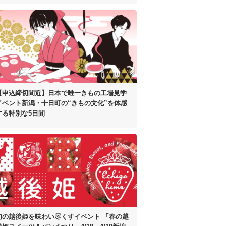
【申込締切間近】
日本で唯一きもの工場見学
イベント
新潟・十日町の“きもの文化”を体感
する
特別な5日間
旬の越後姫を味わい尽くすイベント
「春の越