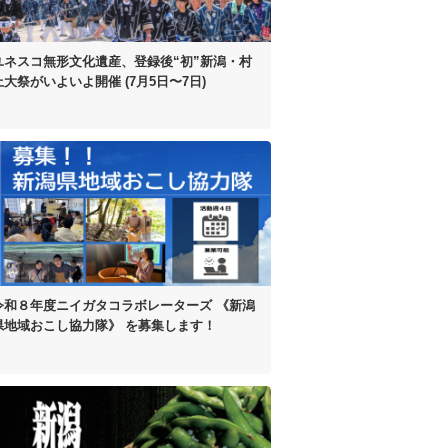
ユネスコ無形文化遺産、
登録後“初”
新潟・村
上大祭がいよいよ開催
(7月5日〜7日)
令和８年度
ニイガタコラボレーターズ
《新潟
県地域おこし協力隊》 を
募集します！