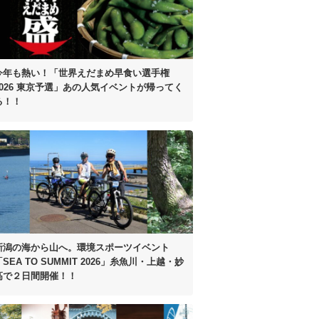
今年も熱い！
「世界えだまめ早食い選手権
2026 東京予選」
あの人気イベントが帰ってく
る！！
新潟の海から山へ。
環境スポーツイベント
SEA TO SUMMIT 2026」
糸魚川・上越・妙
高で２日間開催！！