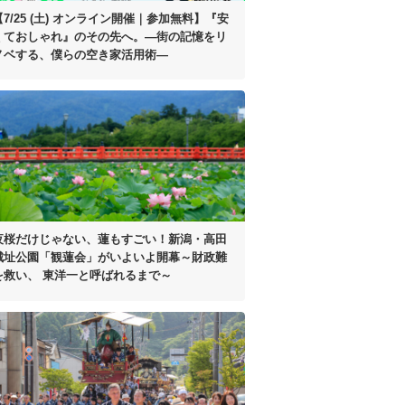
【7/25 (土) オンライン開催｜参加無料】
『安
くておしゃれ』のその先へ。
―街の記憶をリ
ノベする、
僕らの空き家活用術―
夜桜だけじゃない、蓮もすごい！
新潟・高田
城址公園「観蓮会」がいよいよ開幕
～財政難
を救い、
東洋一と呼ばれるまで～