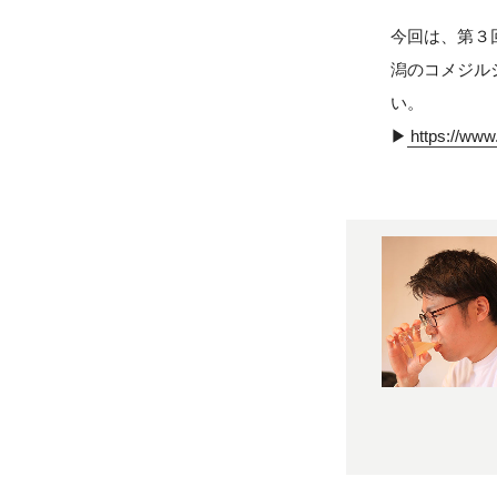
今回は、第３
潟のコメジル
い。
▶︎
https://ww