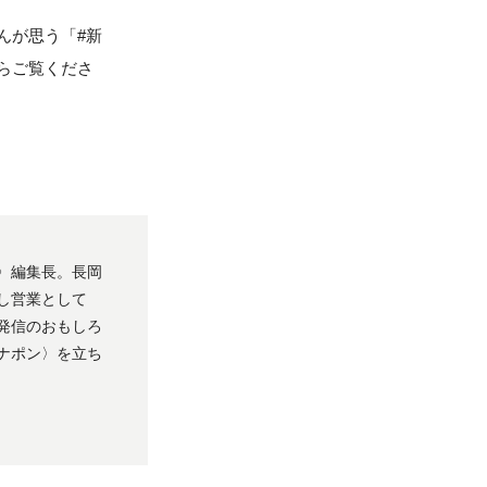
んが思う「#新
らご覧くださ
〉編集長。長岡
し営業として
発信のおもしろ
ナポン〉を立ち
！