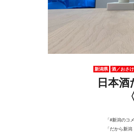
新潟県
酒／おさけ
日本酒
「#新潟のコ
「だから新潟