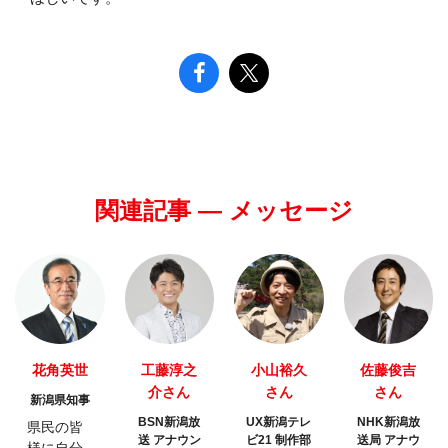
関連記事 — メッセージ
花角英世
工藤淳之
小山裕久
佐藤俊吉
介さん
さん
さん
新潟県知事
BSN新潟放
UX新潟テレ
NHK新潟放
県民の皆
送 アナウン
ビ21 制作部
送局 アナウ
様に自分