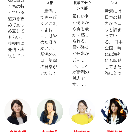
ス部
長兼アナウ
ンス
たちの持
ンス部
「新潟っ
新潟には
っている
厳しい冬
てさ～行
日本の魅
魅力を改
があるか
くとこ無
力がギュ
めて見つ
ら春を暖
いよね
ッと詰ま
め直して
かく感じ
～」はや
ってい
もらい、
られる。
めたほう
る。 日本
積極的に
雪が降る
がいい。
全国、時
発信・表
から水が
新潟の人
には海外
現してい
おいし
は、新潟
にも転勤
…
い。これ
の日常が
してきた
が新潟の
いかにす
私にとっ
魅力で
…
…
す。 …