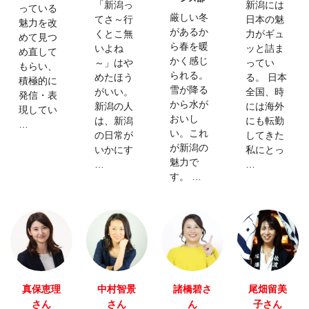
「新潟っ
新潟には
っている
厳しい冬
てさ～行
日本の魅
魅力を改
があるか
くとこ無
力がギュ
めて見つ
ら春を暖
いよね
ッと詰ま
め直して
かく感じ
～」はや
ってい
もらい、
られる。
めたほう
る。 日本
積極的に
雪が降る
がいい。
全国、時
発信・表
から水が
新潟の人
には海外
現してい
おいし
は、新潟
にも転勤
…
い。これ
の日常が
してきた
が新潟の
いかにす
私にとっ
魅力で
…
…
す。 …
真保恵理
中村智景
諸橋碧さ
尾畑留美
さん
さん
ん
子さん