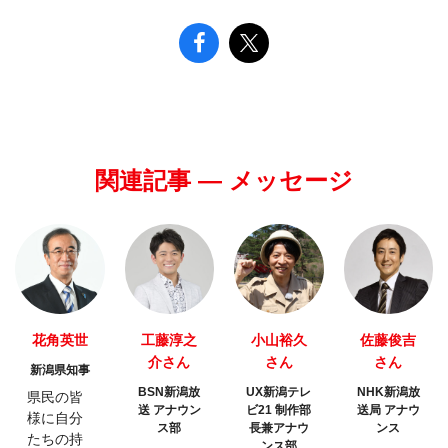
関連記事 — メッセージ
花角英世
工藤淳之
小山裕久
佐藤俊吉
介さん
さん
さん
新潟県知事
BSN新潟放
UX新潟テレ
NHK新潟放
県民の皆
送 アナウン
ビ21 制作部
送局 アナウ
様に自分
ス部
長兼アナウ
ンス
たちの持
ンス部