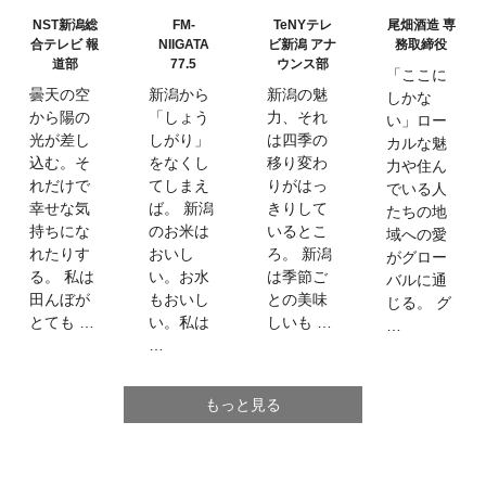
NST新潟総
FM-
TeNYテレ
尾畑酒造 専
合テレビ 報
NIIGATA
ビ新潟 アナ
務取締役
道部
77.5
ウンス部
「ここに
曇天の空
新潟から
新潟の魅
しかな
から陽の
「しょう
力、それ
い」ロー
光が差し
しがり」
は四季の
カルな魅
込む。そ
をなくし
移り変わ
力や住ん
れだけで
てしまえ
りがはっ
でいる人
幸せな気
ば。 新潟
きりして
たちの地
持ちにな
のお米は
いるとこ
域への愛
れたりす
おいし
ろ。 新潟
がグロー
る。 私は
い。お水
は季節ご
バルに通
田んぼが
もおいし
との美味
じる。 グ
とても …
い。私は
しいも …
…
…
もっと見る