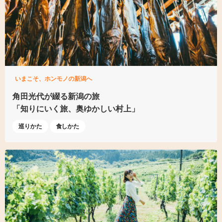
いまこそ、ホンモノの新潟へ
角田光代が綴る新潟の旅
「知りにいく旅、
奥ゆかしい村上」
巡りかた
食しかた