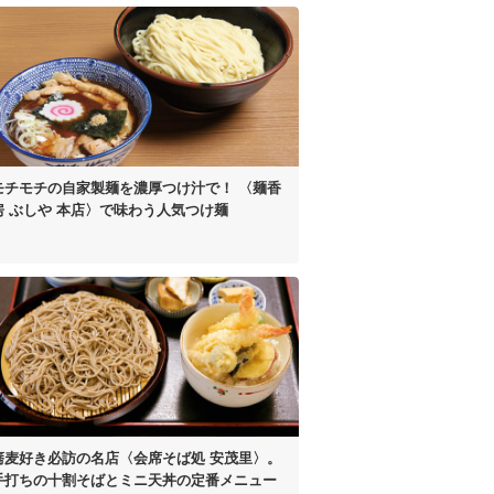
モチモチの自家製麺を濃厚つけ汁で！
〈麺香
房 ぶしや 本店〉
で味わう人気つけ麺
蕎麦好き必訪の名店
〈会席そば処 安茂里〉。
手打ちの十割そばと
ミニ天丼の定番メニュー