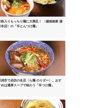
米粉入り
もっちり麺に大満足！
〈越後維新 湯
沢本店〉の
「辛とんつけ麺」
新潟市で必訪の名店
〈ら麺 のりダー〉。
おす
すめは濃厚スープで
味わう「辛つけ麺」