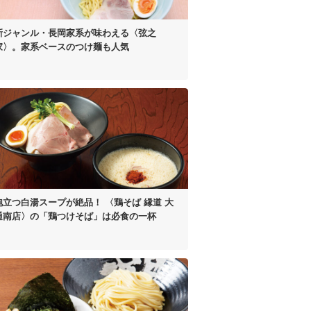
新ジャンル・長岡家系が
味わえる〈弦之
家〉。
家系ベースのつけ麺も人気
泡立つ白湯スープが絶品！
〈鶏そば 縁道 大
通南店〉の
「鶏つけそば」は
必食の一杯