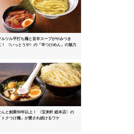
ツルツル平打ち麺と
旨辛スープがやみつき
に！
〈いっとうや〉の
「辛つけめん」の魅力
なんと創業90年以上！
〈宝来軒 総本店〉の
「トクつけ麺」が
愛され続けるワケ