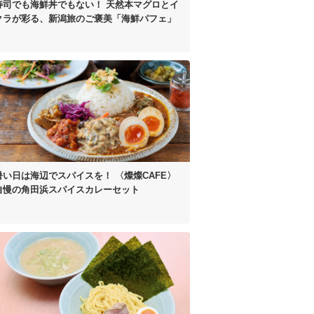
寿司でも海鮮丼でもない！
天然本マグロとイ
クラが彩る、
新潟旅のご褒美「海鮮パフェ」
暑い日は海辺でスパイスを！
〈燦燦CAFE〉
自慢の
角田浜スパイスカレーセット