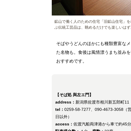
鉱山で働く人のための住宅「旧鉱山住宅」を
ぶ伝統工芸品は、眺めるだけでも楽しいはず
そばやうどんのほかにも種類豊富なメ
た名物も。食後は風情漂うまち並みを
おすすめです。
【そば処 與左エ門】
address：
新潟県佐渡市相川新五郎町11
tel：
0259-58-7277、090-4673-3058（
日以外）
access：
佐渡汽船両津港から車で約45