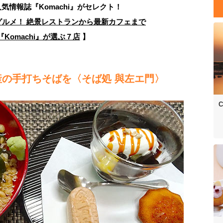
人気情報誌
『Komachi』がセレクト！
ルメ！ 絶景レストランから最新カフェまで
Komachi』が選ぶ７店
】
の手打ちそばを〈そば処 與左エ門〉
C