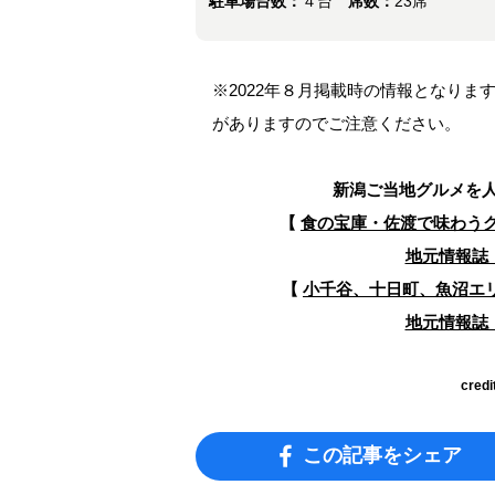
駐車場台数：
４台
席数：
23席
※2022年８月掲載時の情報となり
がありますのでご注意ください。
新潟ご当地グルメを
【
食の宝庫・佐渡で味わうグ
地元情報誌『
【
小千谷、十日町、魚沼エ
地元情報誌『
credi
この記事をシェア