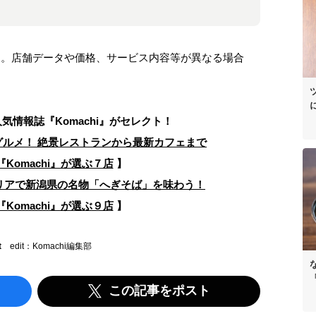
ます。店舗データや価格、サービス内容等が異なる場合
人気情報誌
『Komachi』がセレクト！
ルメ！ 絶景レストランから最新カフェまで
Komachi』が選ぶ７店
】
リアで新潟県の名物「へぎそば」を味わう！
Komachi』が選ぶ９店
】
t
edit：Komachi編集部
この記事をポスト