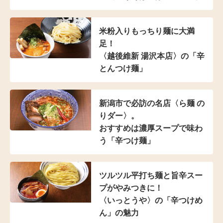
米粉入り
もっちり麺に大満
足！
〈越後維新 湯沢本店〉の
「辛
とんつけ麺」
新潟市で必訪の名店
〈ら麺 の
りダー〉。
おすすめは濃厚スープで
味わ
う「辛つけ麺」
ツルツル平打ち麺と
旨辛スー
プがやみつきに！
〈いっとうや〉の
「辛つけめ
ん」の魅力