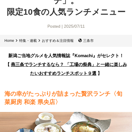
チ」。
限定10食の人気ランチメニュー
Posted | 2025/07/11
Home
特集・連載
おすすめ＆注目情報
三条市
新潟ご当地グルメを人気情報誌
『Komachi』がセレクト！
【
燕三条でランチするなら？ 「工場の祭典」と一緒に楽しみ
たい
おすすめランチスポット９選
】
海の幸がたっぷりが詰まった贅沢ランチ
〈旬
菜厨房 和楽 県央店〉