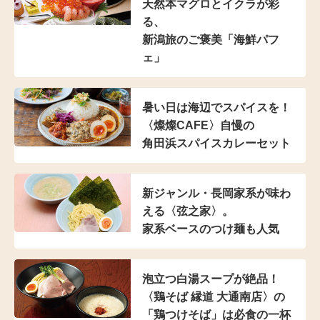
天然本マグロとイクラが彩
る、
新潟旅のご褒美「海鮮パフ
ェ」
暑い日は海辺でスパイスを！
〈燦燦CAFE〉自慢の
角田浜スパイスカレーセット
新ジャンル・長岡家系が
味わ
える〈弦之家〉。
家系ベースのつけ麺も人気
泡立つ白湯スープが絶品！
〈鶏そば 縁道 大通南店〉の
「鶏つけそば」は
必食の一杯