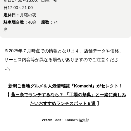
前日17:30～23:00、日曜、祝
日17:00～21:00
定休日：
月曜の夜
駐車場台数：
40台
席数：
74
席
※2025年７月時点での情報となります。店舗データや価格、
サービス内容等が異なる場合がありますのでご注意くださ
い。
新潟ご当地グルメを人気情報誌
『Komachi』がセレクト！
【
燕三条でランチするなら？ 「工場の祭典」と一緒に楽しみ
たい
おすすめランチスポット９選
】
credit
edit：Komachi編集部