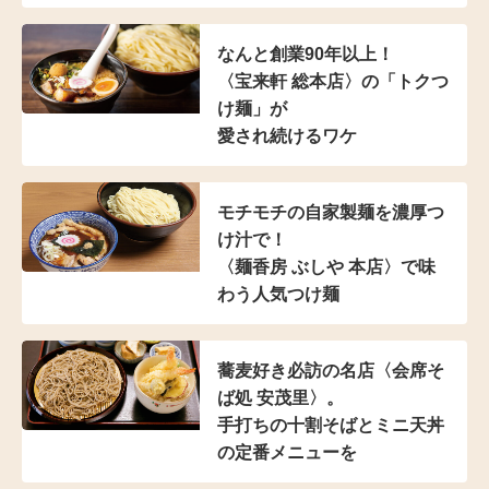
なんと創業90年以上！
〈宝来軒 総本店〉の
「トクつ
け麺」が
愛され続けるワケ
モチモチの自家製麺を濃厚つ
け汁で！
〈麺香房 ぶしや 本店〉
で味
わう人気つけ麺
蕎麦好き必訪の名店
〈会席そ
ば処 安茂里〉。
手打ちの十割そばと
ミニ天丼
の定番メニューを