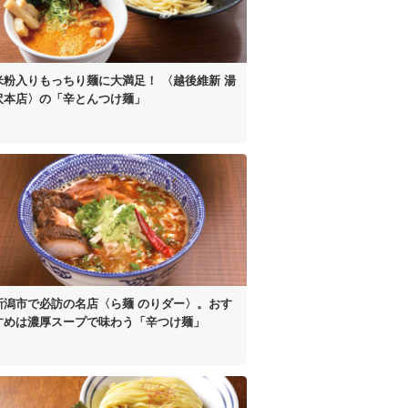
米粉入り
もっちり麺に大満足！
〈越後維新 湯
沢本店〉の
「辛とんつけ麺」
新潟市で必訪の名店
〈ら麺 のりダー〉。
おす
すめは濃厚スープで
味わう「辛つけ麺」