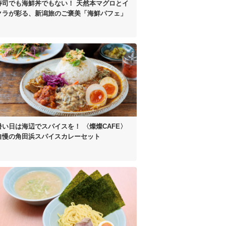
寿司でも海鮮丼でもない！
天然本マグロとイ
クラが彩る、
新潟旅のご褒美「海鮮パフェ」
暑い日は海辺でスパイスを！
〈燦燦CAFE〉
自慢の
角田浜スパイスカレーセット