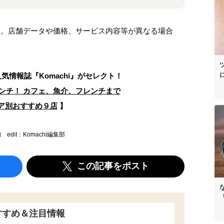
ます。店舗データや価格、サービス内容等が異なる場合
人気情報誌
『Komachi』がセレクト！
ンチ！ カフェ、魚介、フレンチまで
ア別おすすめ９店
】
t
edit：Komachi編集部
この記事をポスト
すすめ＆注目情報