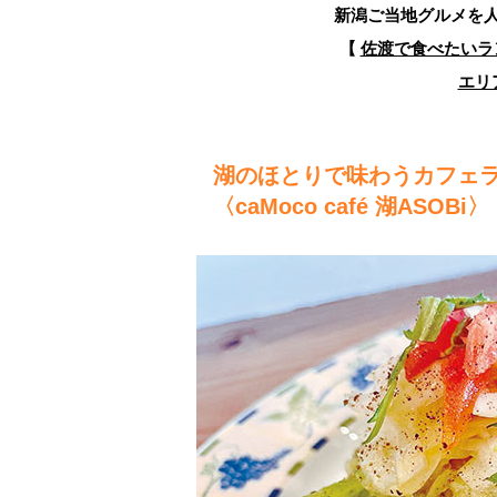
新潟ご当地グルメを
【
佐渡で食べたいラ
エリ
湖のほとりで味わうカフェ
〈caMoco café 湖ASOBi〉