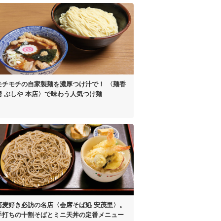
モチモチの自家製麺を濃厚つけ汁で！
〈麺香
房 ぶしや 本店〉
で味わう人気つけ麺
蕎麦好き必訪の名店
〈会席そば処 安茂里〉。
手打ちの十割そばと
ミニ天丼の定番メニュー