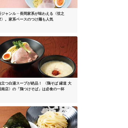
新ジャンル・長岡家系が
味わえる〈弦之
家〉。
家系ベースのつけ麺も人気
泡立つ白湯スープが絶品！
〈鶏そば 縁道 大
通南店〉の
「鶏つけそば」は
必食の一杯