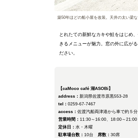
築50年ほどの船小屋を改装。天井の太い梁
とれたての新鮮なカキや鮭をはじめ、
きるメニューが魅力。窓の外に広がる
ださい。
【caMoco café 湖ASOBi】
address：
新潟県佐渡市原黒553-28
tel：
0259-67-7467
access：
佐渡汽船両津港から車で約５分
営業時間：
11:30～16:00、18:00～21:00
定休日：
水・木曜
駐車場台数：
10台
席数：
30席