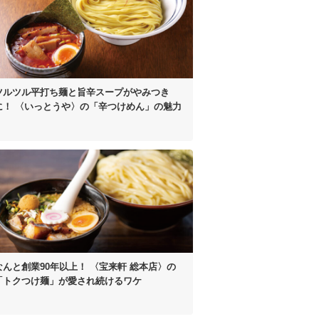
ツルツル平打ち麺と
旨辛スープがやみつき
に！
〈いっとうや〉の
「辛つけめん」の魅力
なんと創業90年以上！
〈宝来軒 総本店〉の
「トクつけ麺」が
愛され続けるワケ