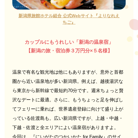
新潟県旅館ホテル組合 公式Webサイト
『よりなれえ
ちご』
カップルにもうれしい「新潟の温泉宿」
【新潟の旅・宿泊券３万円分×５名様】
温泉で有名な観光地は他にもありますが、意外と首都
圏から近い温泉地が多い新潟県。例えば、越後湯沢な
ら東京から新幹線で最短約70分です。週末ちょっと贅
沢なデートに最適。さらに、もうちょっと足を伸ばし
てフェリーに乗れば、世界遺産登録に向けて盛り上が
っている佐渡島も。広い新潟県ですが、上越・中越・
下越・佐渡と全エリアによい温泉宿がありますよ。
今回は、『にいがたのつかいかた for Family』のサイ