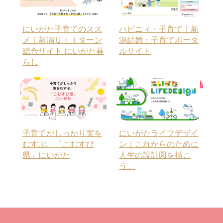
にいがた子育てのスス
ハピニィ・子育て｜新
メ｜新潟Ｕ・Ｉターン
潟結婚・子育てポータ
総合サイト にいがた暮
ルサイト
らし
子育てがしっかり実を
にいがたライフデザイ
むすぶ、「こむすび
ン｜これからのために
県」にいがた
人生の設計図を描こ
う。