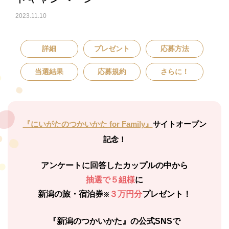
2023.11.10
詳細
プレゼント
応募方法
当選結果
応募規約
さらに！
『にいがたのつかいかた for Family』
サイトオープン
記念！
アンケートに回答したカップルの中から
抽選で５組様
に
新潟の旅・宿泊券
３万円分
プレゼント！
※
『新潟のつかいかた』の公式SNSで