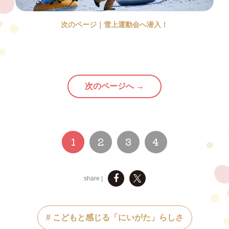
次のページ｜雪上運動会へ潜入！
次のページへ →
1
2
3
4
share |
# こどもと感じる「にいがた」らしさ