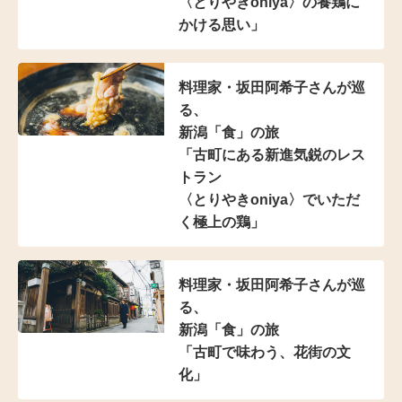
〈とりやきoniya〉の
養鶏に
かける思い」
料理家・坂田阿希子さんが巡
る、
新潟「食」の旅
「古町にある新進気鋭の
レス
トラン
〈とりやきoniya〉でいただ
く
極上の鶏」
料理家・坂田阿希子さんが巡
る、
新潟「食」の旅
「古町で味わう、花街の文
化」