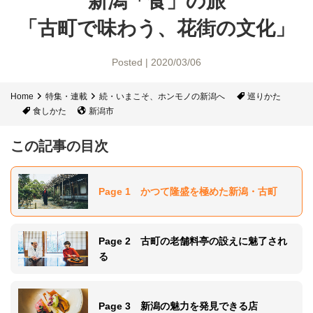
新潟「食」の旅
「古町で味わう、花街の文化」
Posted | 2020/03/06
Home
特集・連載
続・いまこそ、ホンモノの新潟へ
巡りかた
食しかた
新潟市
この記事の目次
Page 1 かつて隆盛を極めた新潟・古町
Page 2 古町の老舗料亭の設えに魅了され
る
Page 3 新潟の魅力を発見できる店