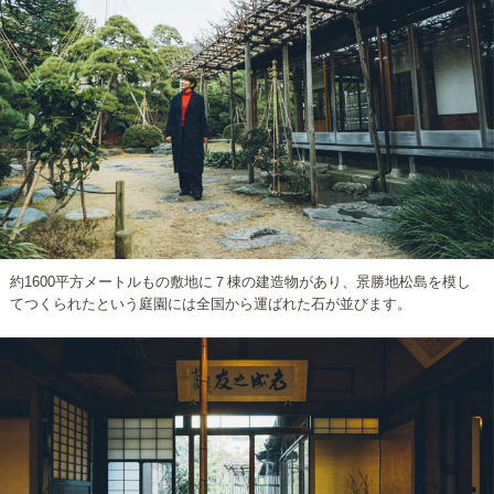
約1600平方メートルもの敷地に７棟の建造物があり、景勝地松島を模し
てつくられたという庭園には全国から運ばれた石が並びます。