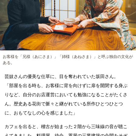
お客様を「兄様（あにさま）」「姉様（あねさま）」と呼ぶ独自の文化が
ある。
芸妓さんの優美な仕草に、目を奪われていた坂田さん。
「部屋を出る時も、お客様に背を向けずに扉を開閉する身ぶ
りなど、自分のお店運営においても勉強になることがたくさ
ん。歴史ある花街で脈々と継がれている所作ひとつひとつ
に、おもてなしの心を感じました」
カフェを出ると、稽古が始まった２階から三味線の音が聴こ
えてきました。料理屋、待合、置屋の三業建築の合間をそぞ