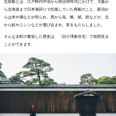
北前船とは、江戸時代中頃から明治30年代にかけて、大阪か
ら北海道まで日本海回りで往復していた商船のこと。新潟か
らは米や酒などが売られ、西から塩、蝋、紙、鉄などが、北
から鮭やニシンなどが運び込まれ、富をもたらしました。
そんな古町の繁栄した歴史は、〈旧小澤家住宅〉で垣間見る
ことができます。