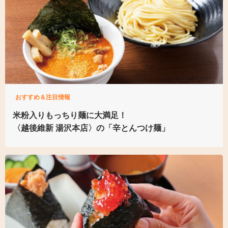
おすすめ＆注目情報
米粉入り
もっちり麺に大満足！
〈越後維新 湯沢本店〉の
「辛とんつけ麺」