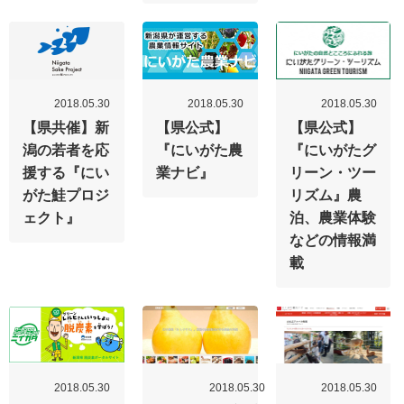
2018.05.30
2018.05.30
2018.05.30
【県共催】新
【県公式】
【県公式】
潟の若者を応
『にいがた農
『にいがたグ
援する『にい
業ナビ』
リーン・ツー
がた鮭プロジ
リズム』農
ェクト』
泊、農業体験
などの情報満
載
2018.05.30
2018.05.30
2018.05.30