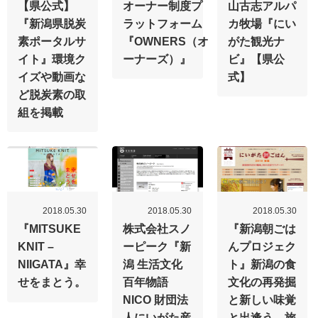
【県公式】
オーナー制度プ
山古志アルパ
『新潟県脱炭
ラットフォーム
カ牧場『にい
素ポータルサ
『OWNERS（オ
がた観光ナ
イト』環境ク
ーナーズ）』
ビ』【県公
イズや動画な
式】
ど脱炭素の取
組を掲載
2018.05.30
2018.05.30
2018.05.30
『MITSUKE
株式会社スノ
『新潟朝ごは
KNIT –
ーピーク『新
んプロジェク
NIIGATA』幸
潟 生活文化
ト』新潟の食
せをまとう。
百年物語
文化の再発掘
NICO 財団法
と新しい味覚
人にいがた産
と出逢う、旅