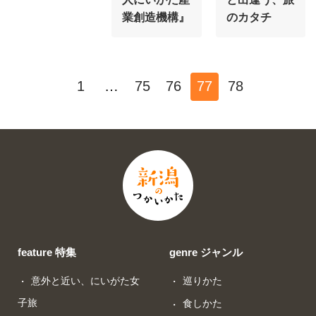
業創造機構』
のカタチ
1
…
75
76
77
78
feature 特集
genre ジャンル
意外と近い、にいがた女
巡りかた
子旅
食しかた