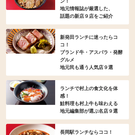
ン！
地元情報誌が厳選した、
話題の新店９店をご紹介
新発田ランチに迷ったらコ
コ！
ブランド牛・アスパラ
・発酵
グルメ
地元民も通う人気店９選
ランチで村上の食文化を体
感！
鮭料理も村上牛も味わえる
地元編集部が選ぶ名店９選
長岡駅ランチならココ！