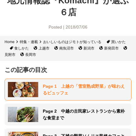
地元情報誌『Komachi』
が選ぶ
６店
Posted | 2018/07/06
Home
特集・連載
おいしいものはジモトが知っている
買いかた
食しかた
上越市
南魚沼市
新潟市
新発田市
見附市
長岡市
この記事の目次
Page 1 上越の「雪室熟成野菜」が味わえ
るビュッフェ
Page 2 中越の古民家レストランから素朴
な食堂まで
Page 3 下越の野菜ソムリエ監修カフェと