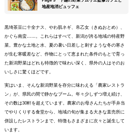
地産地消ビュッフェ
黒埼茶豆に十全ナス、やわ肌ネギ、帛乙女（きぬおとめ）、
かぐら南蛮……。これらはすべて、新潟が誇る地域の特産野
菜。豊かな土地と水、夏の暑い日差しと刺すような冬の寒さ
が生む寒暖差など、作物にとって恵まれた条件のもとで育っ
た新潟野菜はどれも特徴的で味わい深く、県外の人はそのお
いしさに驚くほどです。
実はいま、そんな新潟野菜を存分に味わえる「農家レストラ
ン」が、県民の間で静かなブーム。年々少しずつ増え続け、
その数は30軒を超えています。農家のお母さんたちが手弁当
でやりくりする食堂から、地域の旬が集まる大きな直売所に
併設したレストランまで、特徴もさまざまに次々と誕生して
います。