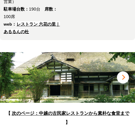
営業）
駐車場台数：
190台
席数：
100席
web：
レストラン 六花の里｜
あるるんの杜
【
次のページ：中越の古民家レストランから素朴な食堂まで
】