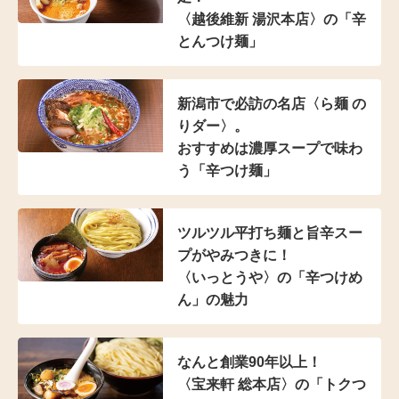
〈越後維新 湯沢本店〉の
「辛
とんつけ麺」
新潟市で必訪の名店
〈ら麺 の
りダー〉。
おすすめは濃厚スープで
味わ
う「辛つけ麺」
ツルツル平打ち麺と
旨辛スー
プがやみつきに！
〈いっとうや〉の
「辛つけめ
ん」の魅力
なんと創業90年以上！
〈宝来軒 総本店〉の
「トクつ