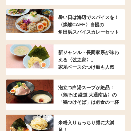
暑い日は海辺でスパイスを！
〈燦燦CAFE〉自慢の
角田浜スパイスカレーセット
新ジャンル・長岡家系が
味わ
える〈弦之家〉。
家系ベースのつけ麺も人気
泡立つ白湯スープが絶品！
〈鶏そば 縁道 大通南店〉の
「鶏つけそば」は
必食の一杯
米粉入り
もっちり麺に大満
足！