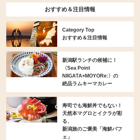
おすすめ＆注目情報
Category Top
おすすめ＆注目情報
新潟駅ランチの候補に！
〈Sea Point
NIIGATA×MOYORe:〉の
絶品ラムキーマカレー
寿司でも海鮮丼でもない！
天然本マグロとイクラが彩
る、
新潟旅のご褒美「海鮮パフ
ェ」