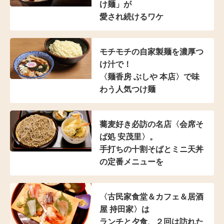
け麺」が
愛され続けるワケ
モチモチの自家製麺を濃厚つ
け汁で！
〈麺香房 ぶしや 本店〉
で味
わう人気つけ麺
蕎麦好き必訪の名店
〈会席そ
ば処 安茂里〉。
手打ちの十割そばと
ミニ天丼
の定番メニューを
〈古民家食堂＆カフェ
＆居酒
屋 持田家〉は
ランチと夕食、２回は訪れた