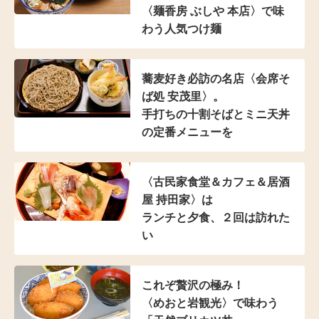
〈麺香房 ぶしや 本店〉
で味
わう人気つけ麺
蕎麦好き必訪の名店
〈会席そ
ば処 安茂里〉。
手打ちの十割そばと
ミニ天丼
の定番メニューを
〈古民家食堂＆カフェ
＆居酒
屋 持田家〉は
ランチと夕食、２回は訪れた
い
これぞ贅沢の極み！
〈めおと岩観光〉で味わう