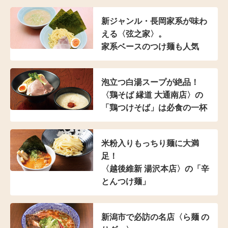
新ジャンル・長岡家系が
味わ
える〈弦之家〉。
家系ベースのつけ麺も人気
泡立つ白湯スープが絶品！
〈鶏そば 縁道 大通南店〉の
「鶏つけそば」は
必食の一杯
米粉入り
もっちり麺に大満
足！
〈越後維新 湯沢本店〉の
「辛
とんつけ麺」
新潟市で必訪の名店
〈ら麺 の