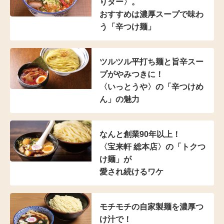
りダー〉。
おすすめは濃厚スープで
味わ
う「辛つけ麺」
ツルツル平打ち麺と
旨辛スー
プがやみつきに！
〈いっとうや〉の
「辛つけめ
ん」の魅力
なんと創業90年以上！
〈宝来軒 総本店〉の
「トクつ
け麺」が
愛され続けるワケ
モチモチの自家製麺を濃厚つ
け汁で！