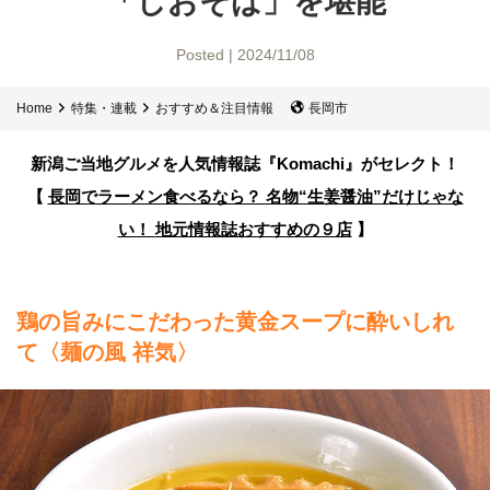
「しおそば」を堪能
Posted | 2024/11/08
Home
特集・連載
おすすめ＆注目情報
長岡市
新潟ご当地グルメを人気情報誌
『Komachi』がセレクト！
【
長岡でラーメン食べるなら？ 名物“生姜醤油”だけじゃな
い！
地元情報誌おすすめの９店
】
鶏の旨みにこだわった黄金スープに酔いしれ
て〈麺の風 祥気〉