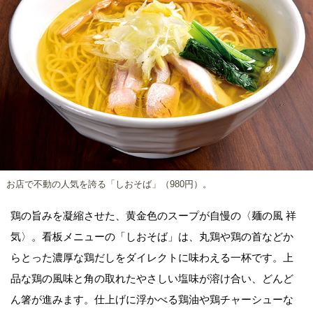
お店で不動の人気を誇る「しおそば」（980円）。
鶏の旨みを凝縮させた、黄金色のスープが自慢の〈麺の風 祥
気〉。看板メニューの「しおそば」は、丸鶏や鶏の首などか
らとった濃厚な鶏だしをダイレクトに味わえる一杯です。上
品な鶏の風味と角の取れたやさしい塩味が溶け合い、どんど
ん箸が進みます。仕上げに浮かべる鶏油や鶏チャーシューな