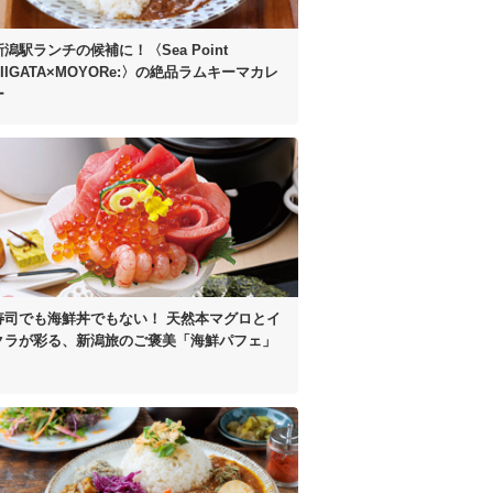
新潟駅ランチの候補に！
〈Sea Point
IIGATA×MOYORe:〉の
絶品ラムキーマカレ
ー
寿司でも海鮮丼でもない！
天然本マグロとイ
クラが彩る、
新潟旅のご褒美「海鮮パフェ」