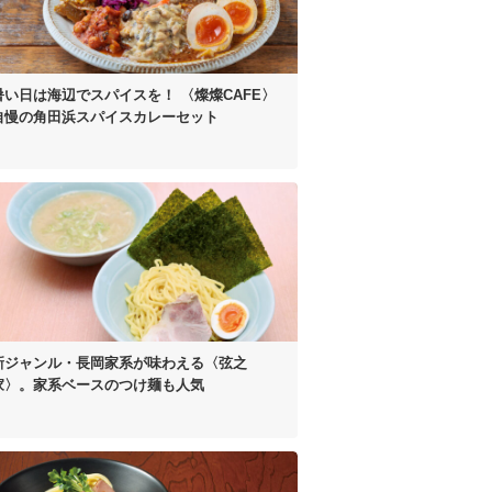
暑い日は海辺でスパイスを！
〈燦燦CAFE〉
自慢の
角田浜スパイスカレーセット
新ジャンル・長岡家系が
味わえる〈弦之
家〉。
家系ベースのつけ麺も人気