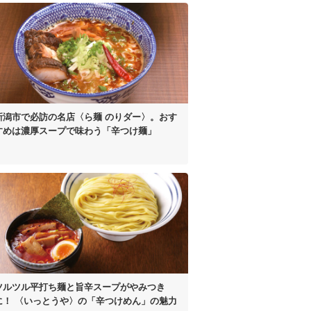
新潟市で必訪の名店
〈ら麺 のりダー〉。
おす
すめは濃厚スープで
味わう「辛つけ麺」
ツルツル平打ち麺と
旨辛スープがやみつき
に！
〈いっとうや〉の
「辛つけめん」の魅力