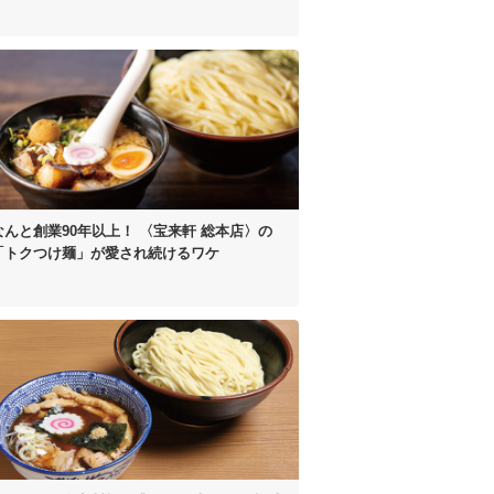
なんと創業90年以上！
〈宝来軒 総本店〉の
「トクつけ麺」が
愛され続けるワケ