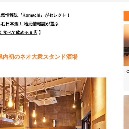
人気情報誌
『Komachi』がセレクト！
しむ日本酒！ 地元情報誌が選ぶ
く食べて飲める９店
】
潟県内初のネオ大衆スタンド酒場
C