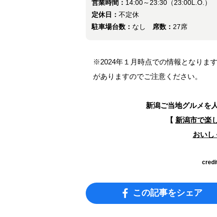
営業時間：
14:00～23:30（23:00L.O.）
定休日：
不定休
駐車場台数：
なし
席数：
27席
※2024年１月時点での情報となり
がありますのでご注意ください。
新潟ご当地グルメを
【
新潟市で楽
おいし
credi
この記事をシェア