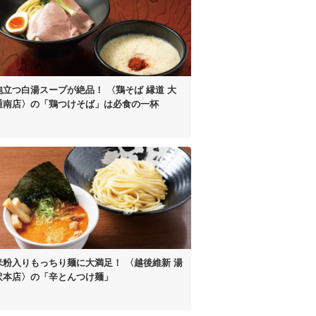
泡立つ白湯スープが絶品！
〈鶏そば 縁道 大
通南店〉の
「鶏つけそば」は
必食の一杯
米粉入り
もっちり麺に大満足！
〈越後維新 湯
沢本店〉の
「辛とんつけ麺」