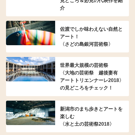
見どころ＆必見の代表作を紹
介
佐渡でしか味わえない
自然と
アート！
〈さどの島銀河芸術祭〉
世界最大規模の芸術祭
〈大地の芸術祭 越後妻有
アートトリエンナーレ2018〉
の見どころをチェック！
新潟市のまち歩きと
アートを
楽しむ
〈水と土の芸術祭2018〉