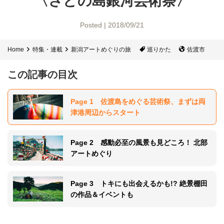
〈さどの島銀河芸術祭〉
Posted | 2018/09/21
Home
特集・連載
新潟アートめぐりの旅
巡りかた
佐渡市
この記事の目次
Page 1 佐渡島をめぐる芸術祭、まずは両
津港周辺からスタート
Page 2 感動必至の風景も見どころ！ 北部
アートめぐり
Page 3 トキにも出会えるかも!? 絶景棚田
の作品＆イベントも