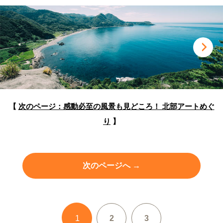
【
次のページ：感動必至の風景も見どころ！ 北部アートめぐ
り
】
次のページへ →
1
2
3