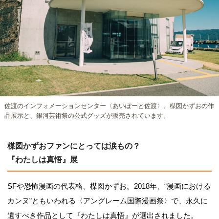
佐渡のインフォメーションセンター〈あいぽーと佐渡〉。楳図かずおの作
品展示と、銀河芸術祭の公式グッズが販売されています。
楳図かずおファンにとっては涙もの？
『わたしは真悟』展
SFや恐怖漫画の代表格、楳図かずお。2018年、“漫画における
カンヌ”ともいわれる〈アングレーム国際漫画祭〉で、永久に
遺すべき作品として『わたしは真悟』が選出されました。