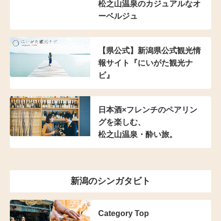
松之山温泉のカジュアルなオ
ーベルジュ
【県公式】新潟県公式観光情
報サイト『にいがた観光ナ
ビ』
日本酒×フレンチの
ペアリン
グを楽しむ、
松之山温泉・酔い旅。
新潟のシンガタビト
Category Top