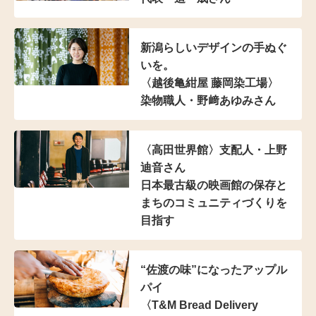
新潟らしい
デザインの手ぬぐ
いを。
〈越後亀紺屋 藤岡染工場〉
染物職人・野﨑あゆみさん
〈高田世界館〉
支配人・上野
迪音さん
日本最古級の映画館の保存と
まちのコミュニティづくり
を
目指す
“佐渡の味”になったアップル
パイ
〈T&M Bread Delivery