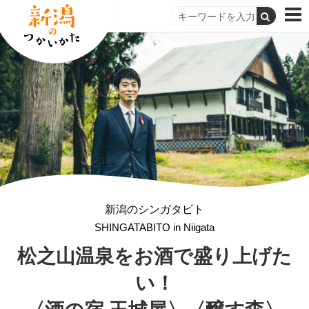
新潟のシンガタビト
SHINGATABITO in Niigata
松之山温泉を
お酒で盛り上げた
い！