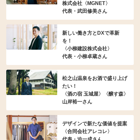
株式会社〈MGNET〉
代表・武田修美さん
新しい働き方とDXで革新
を！
〈小柳建設株式会社〉
代表・小柳卓蔵さん
松之山温泉を
お酒で盛り上げ
たい！
〈酒の宿 玉城屋〉〈醸す森〉
山岸裕一さん
デザインで新たな価値を提案
〈合同会社アレコレ〉
代表・迫一成さん