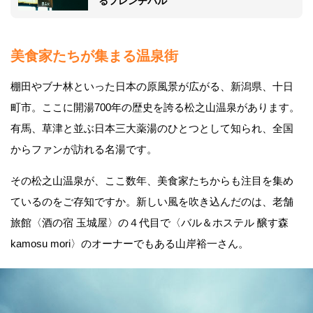
るフレンチバル”
美食家たちが集まる温泉街
棚田やブナ林といった日本の原風景が広がる、新潟県、十日
町市。ここに開湯700年の歴史を誇る松之山温泉があります。
有馬、草津と並ぶ日本三大薬湯のひとつとして知られ、全国
からファンが訪れる名湯です。
その松之山温泉が、ここ数年、美食家たちからも注目を集め
ているのをご存知ですか。新しい風を吹き込んだのは、老舗
旅館〈酒の宿 玉城屋〉の４代目で〈バル＆ホステル 醸す森
kamosu mori〉のオーナーでもある山岸裕一さん。