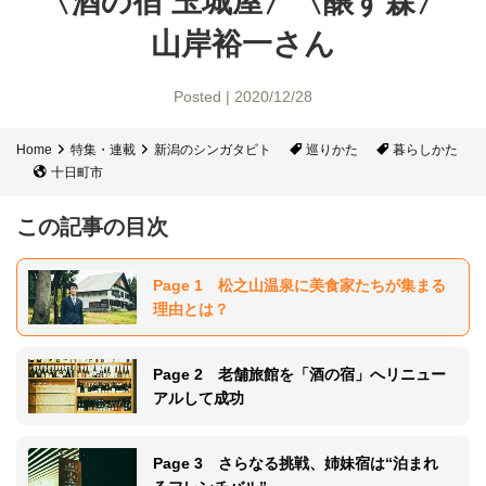
〈酒の宿 玉城屋〉〈醸す森〉
山岸裕一さん
Posted | 2020/12/28
Home
特集・連載
新潟のシンガタビト
巡りかた
暮らしかた
十日町市
この記事の目次
Page 1 松之山温泉に美食家たちが集まる
理由とは？
Page 2 老舗旅館を「酒の宿」へリニュー
アルして成功
Page 3 さらなる挑戦、姉妹宿は“泊まれ